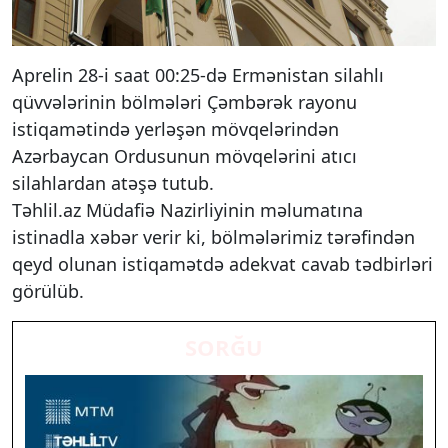
Aprelin 28-i saat 00:25-də Ermənistan silahlı
qüvvələrinin bölmələri Çəmbərək rayonu
istiqamətində yerləşən mövqelərindən
Azərbaycan Ordusunun mövqelərini atıcı
silahlardan atəşə tutub.
Təhlil.az Müdafiə Nazirliyinin məlumatına
istinadla xəbər verir ki, bölmələrimiz tərəfindən
qeyd olunan istiqamətdə adekvat cavab tədbirləri
görülüb.
SORĞU