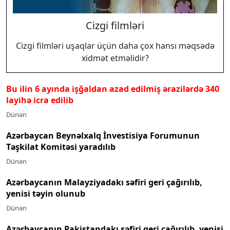
Cizgi filmləri
Cizgi filmləri uşaqlar üçün daha çox hansı məqsədə
xidmət etməlidir?
Bu ilin 6 ayında işğaldan azad edilmiş ərazilərdə 340
layihə icra edilib
Dünən
Azərbaycan Beynəlxalq İnvestisiya Forumunun
Təşkilat Komitəsi yaradılıb
Dünən
Azərbaycanın Malayziyadakı səfiri geri çağırılıb,
yenisi təyin olunub
Dünən
Azərbaycanın Pakistandakı səfiri geri çağırılıb, yenisi