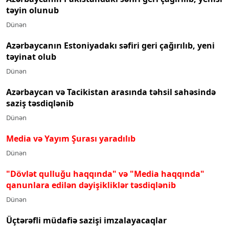
təyin olunub
Dünən
Azərbaycanın Estoniyadakı səfiri geri çağırılıb, yeni
təyinat olub
Dünən
Azərbaycan və Tacikistan arasında təhsil sahəsində
saziş təsdiqlənib
Dünən
Media və Yayım Şurası yaradılıb
Dünən
"Dövlət qulluğu haqqında" və "Media haqqında"
qanunlara edilən dəyişikliklər təsdiqlənib
Dünən
Üçtərəfli müdafiə sazişi imzalayacaqlar