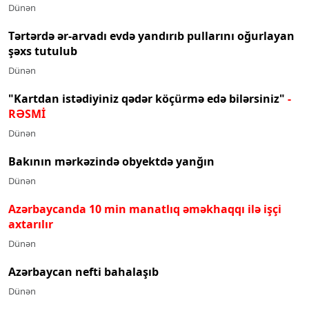
Dünən
Tərtərdə ər-arvadı evdə yandırıb pullarını oğurlayan
şəxs tutulub
Dünən
"Kartdan istədiyiniz qədər köçürmə edə bilərsiniz"
-
RƏSMİ
Dünən
Bakının mərkəzində obyektdə yanğın
Dünən
Azərbaycanda 10 min manatlıq əməkhaqqı ilə işçi
axtarılır
Dünən
Azərbaycan nefti bahalaşıb
Dünən