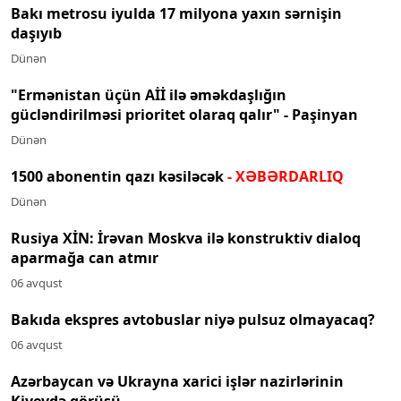
Bakı metrosu iyulda 17 milyona yaxın sərnişin
daşıyıb
Dünən
"Ermənistan üçün Aİİ ilə əməkdaşlığın
gücləndirilməsi prioritet olaraq qalır" - Paşinyan
Dünən
1500 abonentin qazı kəsiləcək
- XƏBƏRDARLIQ
Dünən
Rusiya XİN: İrəvan Moskva ilə konstruktiv dialoq
aparmağa can atmır
06 avqust
Bakıda ekspres avtobuslar niyə pulsuz olmayacaq?
06 avqust
Azərbaycan və Ukrayna xarici işlər nazirlərinin