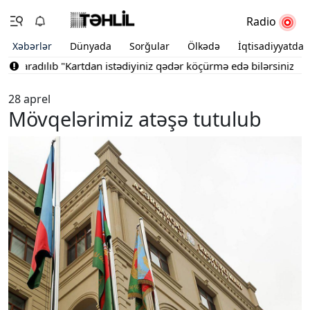
Radio
Xəbərlər
Dünyada
Sorğular
Ölkədə
İqtisadiyyatda
 yaradılıb
"Kartdan istədiyiniz qədər köçürmə edə bilərsiniz"
Bakı
28 aprel
Mövqelərimiz atəşə tutulub