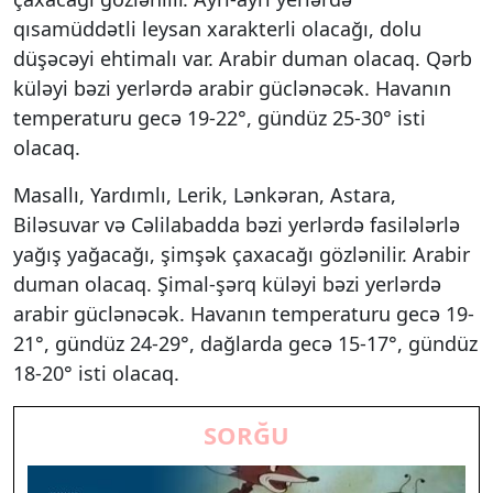
qısamüddətli leysan xarakterli olacağı, dolu
düşəcəyi ehtimalı var. Arabir duman olacaq. Qərb
küləyi bəzi yerlərdə arabir güclənəcək. Havanın
temperaturu gecə 19-22°, gündüz 25-30° isti
olacaq.
Masallı, Yardımlı, Lerik, Lənkəran, Astara,
Biləsuvar və Cəlilabadda bəzi yerlərdə fasilələrlə
yağış yağacağı, şimşək çaxacağı gözlənilir. Arabir
duman olacaq. Şimal-şərq küləyi bəzi yerlərdə
arabir güclənəcək. Havanın temperaturu gecə 19-
21°, gündüz 24-29°, dağlarda gecə 15-17°, gündüz
18-20° isti olacaq.
SORĞU