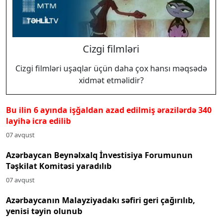
Cizgi filmləri
Cizgi filmləri uşaqlar üçün daha çox hansı məqsədə
xidmət etməlidir?
Bu ilin 6 ayında işğaldan azad edilmiş ərazilərdə 340
layihə icra edilib
07 avqust
Azərbaycan Beynəlxalq İnvestisiya Forumunun
Təşkilat Komitəsi yaradılıb
07 avqust
Azərbaycanın Malayziyadakı səfiri geri çağırılıb,
yenisi təyin olunub