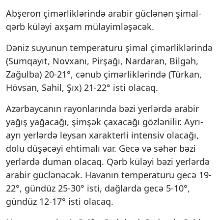
Abşeron çimərliklərində arabir güclənən şimal-
qərb küləyi axşam mülayimləşəcək.
Dəniz suyunun temperaturu şimal çimərliklərində
(Sumqayıt, Novxanı, Pirşağı, Nardaran, Bilgəh,
Zağulba) 20-21°, cənub çimərliklərində (Türkan,
Hövsan, Sahil, Şıx) 21-22° isti olacaq.
Azərbaycanın rayonlarında bəzi yerlərdə arabir
yağış yağacağı, şimşək çaxacağı gözlənilir. Ayrı-
ayrı yerlərdə leysan xarakterli intensiv olacağı,
dolu düşəcəyi ehtimalı var. Gecə və səhər bəzi
yerlərdə duman olacaq. Qərb küləyi bəzi yerlərdə
arabir güclənəcək. Havanın temperaturu gecə 19-
22°, gündüz 25-30° isti, dağlarda gecə 5-10°,
gündüz 12-17° isti olacaq.