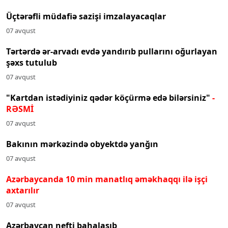
Üçtərəfli müdafiə sazişi imzalayacaqlar
07 avqust
Tərtərdə ər-arvadı evdə yandırıb pullarını oğurlayan
şəxs tutulub
07 avqust
"Kartdan istədiyiniz qədər köçürmə edə bilərsiniz"
-
RƏSMİ
07 avqust
Bakının mərkəzində obyektdə yanğın
07 avqust
Azərbaycanda 10 min manatlıq əməkhaqqı ilə işçi
axtarılır
07 avqust
Azərbaycan nefti bahalaşıb