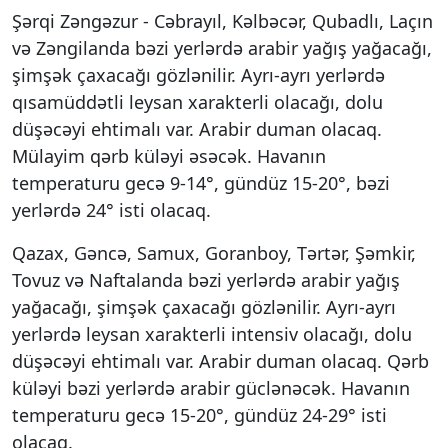
Şərqi Zəngəzur - Cəbrayıl, Kəlbəcər, Qubadlı, Laçın
və Zəngilanda bəzi yerlərdə arabir yağış yağacağı,
şimşək çaxacağı gözlənilir. Ayrı-ayrı yerlərdə
qısamüddətli leysan xarakterli olacağı, dolu
düşəcəyi ehtimalı var. Arabir duman olacaq.
Mülayim qərb küləyi əsəcək. Havanın
temperaturu gecə 9-14°, gündüz 15-20°, bəzi
yerlərdə 24° isti olacaq.
Qazax, Gəncə, Samux, Goranboy, Tərtər, Şəmkir,
Tovuz və Naftalanda bəzi yerlərdə arabir yağış
yağacağı, şimşək çaxacağı gözlənilir. Ayrı-ayrı
yerlərdə leysan xarakterli intensiv olacağı, dolu
düşəcəyi ehtimalı var. Arabir duman olacaq. Qərb
küləyi bəzi yerlərdə arabir güclənəcək. Havanın
temperaturu gecə 15-20°, gündüz 24-29° isti
olacaq.