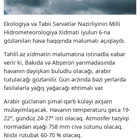
Ekologiya və Təbii Sərvətlər Nazirliyinin Milli
Hidrometeorologiya Xidməti iyulun 6-na
gözlənilən hava haqqında məlumatı açıqlayıb.
Təhlil.az xidmətin məlumatına istinadla xəbər
verir ki, Bakıda və Abşeron yarımadasında
havanın dəyişkən buludlu olacağı, arabir
tutulacağı gözlənilir. Gün ərzində bəzi yerlərdə
fasilələrlə yağış yağacağı ehtimalı var.
Arabir güclənən şimal-qərb küləyi axşam
mülayimləşəcək. Havanın temperaturu gecə 19-
22°, gündüz 24-27° isti olacaq. Atmosfer təzyiqi
normadan aşağı 758 mm civə sütunu olacaq.
Nisbi rütubət 60-70 % olacaq.