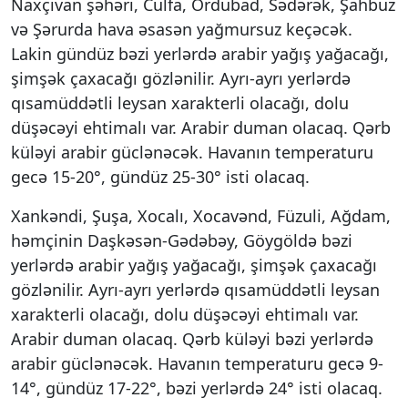
Naxçıvan şəhəri, Culfa, Ordubad, Sədərək, Şahbuz
və Şərurda hava əsasən yağmursuz keçəcək.
Lakin gündüz bəzi yerlərdə arabir yağış yağacağı,
şimşək çaxacağı gözlənilir. Ayrı-ayrı yerlərdə
qısamüddətli leysan xarakterli olacağı, dolu
düşəcəyi ehtimalı var. Arabir duman olacaq. Qərb
küləyi arabir güclənəcək. Havanın temperaturu
gecə 15-20°, gündüz 25-30° isti olacaq.
Xankəndi, Şuşa, Xocalı, Xocavənd, Füzuli, Ağdam,
həmçinin Daşkəsən-Gədəbəy, Göygöldə bəzi
yerlərdə arabir yağış yağacağı, şimşək çaxacağı
gözlənilir. Ayrı-ayrı yerlərdə qısamüddətli leysan
xarakterli olacağı, dolu düşəcəyi ehtimalı var.
Arabir duman olacaq. Qərb küləyi bəzi yerlərdə
arabir güclənəcək. Havanın temperaturu gecə 9-
14°, gündüz 17-22°, bəzi yerlərdə 24° isti olacaq.