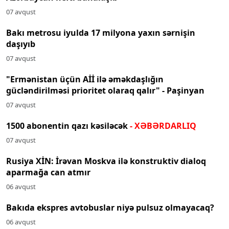
07 avqust
Bakı metrosu iyulda 17 milyona yaxın sərnişin
daşıyıb
07 avqust
"Ermənistan üçün Aİİ ilə əməkdaşlığın
gücləndirilməsi prioritet olaraq qalır" - Paşinyan
07 avqust
1500 abonentin qazı kəsiləcək
- XƏBƏRDARLIQ
07 avqust
Rusiya XİN: İrəvan Moskva ilə konstruktiv dialoq
aparmağa can atmır
06 avqust
Bakıda ekspres avtobuslar niyə pulsuz olmayacaq?
06 avqust