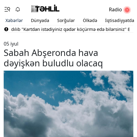
Radio
Xəbərlər
Dünyada
Sorğular
Ölkədə
İqtisadiyyatda
dılıb
"Kartdan istədiyiniz qədər köçürmə edə bilərsiniz"
Bakının 
05 iyul
Sabah Abşeronda hava
dəyişkən buludlu olacaq