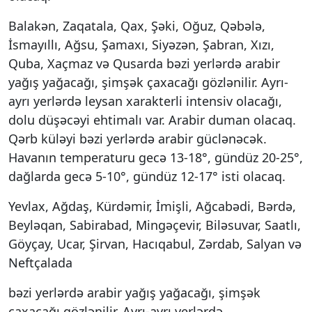
Balakən, Zaqatala, Qax, Şəki, Oğuz, Qəbələ,
İsmayıllı, Ağsu, Şamaxı, Siyəzən, Şabran, Xızı,
Quba, Xaçmaz və Qusarda bəzi yerlərdə arabir
yağış yağacağı, şimşək çaxacağı gözlənilir. Ayrı-
ayrı yerlərdə leysan xarakterli intensiv olacağı,
dolu düşəcəyi ehtimalı var. Arabir duman olacaq.
Qərb küləyi bəzi yerlərdə arabir güclənəcək.
Havanın temperaturu gecə 13-18°, gündüz 20-25°,
dağlarda gecə 5-10°, gündüz 12-17° isti olacaq.
Yevlax, Ağdaş, Kürdəmir, İmişli, Ağcabədi, Bərdə,
Beyləqan, Sabirabad, Mingəçevir, Biləsuvar, Saatlı,
Göyçay, Ucar, Şirvan, Hacıqabul, Zərdab, Salyan və
Neftçalada
bəzi yerlərdə arabir yağış yağacağı, şimşək
çaxacağı gözlənilir. Ayrı-ayrı yerlərdə