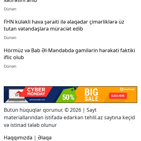
Dünən
FHN küləkli hava şəraiti ilə əlaqədar çimərliklərə üz
tutan vətəndaşlara müraciət edib
Dünən
Hörmüz və Bab Əl-Məndəbdə gəmilərin hərəkəti faktiki
iflic olub
Dünən
Bütün hüquqlar qorunur. © 2026 | Sayt
materiallarından istifadə edərkən tehlil.az saytına keçid
və istinad tələb olunur
Haqqımızda
|
Əlaqə