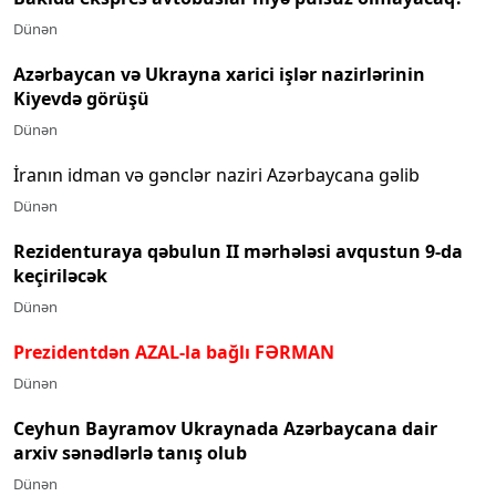
Dünən
Azərbaycan və Ukrayna xarici işlər nazirlərinin
Kiyevdə görüşü
Dünən
İranın idman və gənclər naziri Azərbaycana gəlib
Dünən
Rezidenturaya qəbulun II mərhələsi avqustun 9-da
keçiriləcək
Dünən
Prezidentdən AZAL-la bağlı FƏRMAN
Dünən
Ceyhun Bayramov Ukraynada Azərbaycana dair
arxiv sənədlərlə tanış olub
Dünən