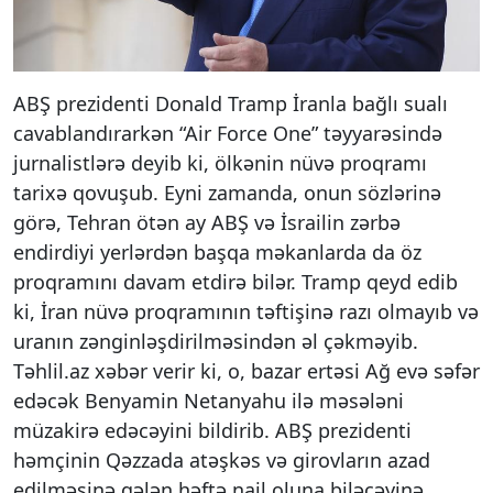
ABŞ prezidenti Donald Tramp İranla bağlı sualı
cavablandırarkən “Air Force One” təyyarəsində
jurnalistlərə deyib ki, ölkənin nüvə proqramı
tarixə qovuşub. Eyni zamanda, onun sözlərinə
görə, Tehran ötən ay ABŞ və İsrailin zərbə
endirdiyi yerlərdən başqa məkanlarda da öz
proqramını davam etdirə bilər. Tramp qeyd edib
ki, İran nüvə proqramının təftişinə razı olmayıb və
uranın zənginləşdirilməsindən əl çəkməyib.
Təhlil.az xəbər verir ki, o, bazar ertəsi Ağ evə səfər
edəcək Benyamin Netanyahu ilə məsələni
müzakirə edəcəyini bildirib. ABŞ prezidenti
həmçinin Qəzzada atəşkəs və girovların azad
edilməsinə gələn həftə nail oluna biləcəyinə