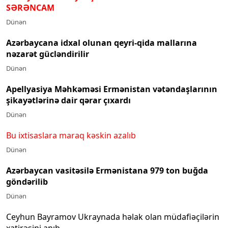
SƏRƏNCAM
Dünən
Azərbaycana idxal olunan qeyri-qida mallarına
nəzarət gücləndirilir
Dünən
Apellyasiya Məhkəməsi Ermənistan vətəndaşlarının
şikayətlərinə dair qərar çıxardı
Dünən
Bu ixtisaslara maraq kəskin azalıb
Dünən
Azərbaycan vasitəsilə Ermənistana 979 ton buğda
göndərilib
Dünən
Ceyhun Bayramov Ukraynada həlak olan müdafiəçilərin
xatirəsini anıb