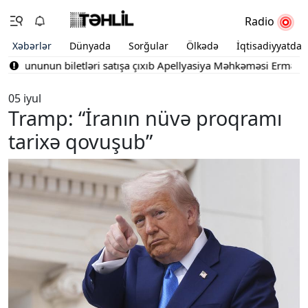
Radio
Xəbərlər
Dünyada
Sorğular
Ölkədə
İqtisadiyyatda
yununun biletləri satışa çıxıb
Apellyasiya Məhkəməsi Ermənistan v
05 iyul
Tramp: “İranın nüvə proqramı
tarixə qovuşub”