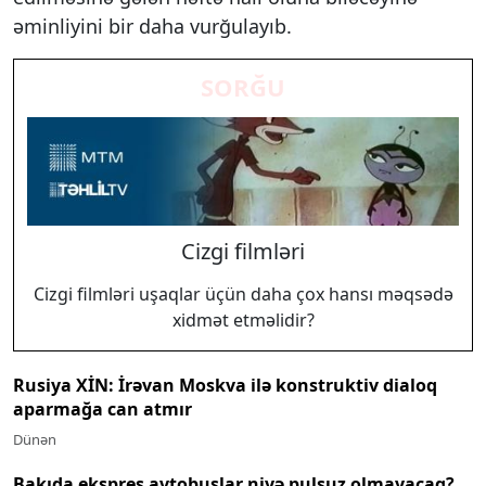
əminliyini bir daha vurğulayıb.
SORĞU
Cizgi filmləri
Cizgi filmləri uşaqlar üçün daha çox hansı məqsədə
xidmət etməlidir?
Rusiya XİN: İrəvan Moskva ilə konstruktiv dialoq
aparmağa can atmır
Dünən
Bakıda ekspres avtobuslar niyə pulsuz olmayacaq?