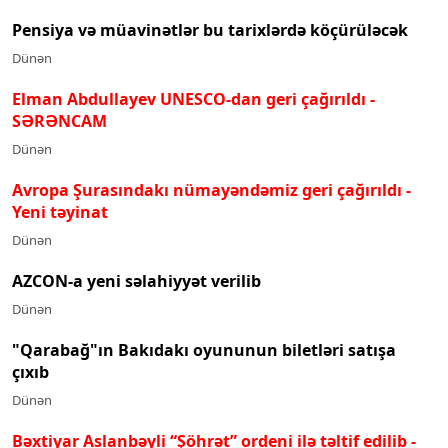
Pensiya və müavinətlər bu tarixlərdə köçürüləcək
Dünən
Elman Abdullayev UNESCO-dan geri çağırıldı
-
SƏRƏNCAM
Dünən
Avropa Şurasındakı nümayəndəmiz geri çağırıldı -
Yeni təyinat
Dünən
AZCON-a yeni səlahiyyət verilib
Dünən
"Qarabağ"ın Bakıdakı oyununun biletləri satışa
çıxıb
Dünən
Bəxtiyar Aslanbəyli “Şöhrət” ordeni ilə təltif edilib
-