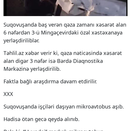
Suqovuşanda baş verən qəza zamanı xəsarət alan
6 nəfərdən 3-ü Mingəçevirdəki özəl xəstəxanaya
yerləşdiriliblər.
Təhlil.az xəbər verir ki, qəza nəticəsində xəsarət
alan digər 3 nəfər isə Bərdə Diaqnostika
Mərkəzinə yerləşdirilib.
Faktla bağlı araşdırma davam etdirilir.
XXX
Suqovuşanda işçiləri daşıyan mikroavtobus aşıb.
Hadisə ötən gecə qeydə alınıb.