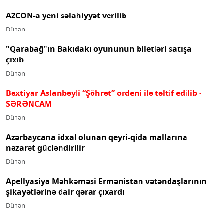
AZCON-a yeni səlahiyyət verilib
Dünən
"Qarabağ"ın Bakıdakı oyununun biletləri satışa
çıxıb
Dünən
Bəxtiyar Aslanbəyli “Şöhrət” ordeni ilə təltif edilib
-
SƏRƏNCAM
Dünən
Azərbaycana idxal olunan qeyri-qida mallarına
nəzarət gücləndirilir
Dünən
Apellyasiya Məhkəməsi Ermənistan vətəndaşlarının
şikayətlərinə dair qərar çıxardı
Dünən