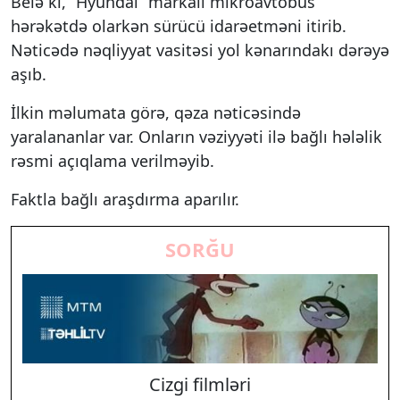
Belə ki, “Hyundai” markalı mikroavtobus
hərəkətdə olarkən sürücü idarəetməni itirib.
Nəticədə nəqliyyat vasitəsi yol kənarındakı dərəyə
aşıb.
İlkin məlumata görə, qəza nəticəsində
yaralananlar var. Onların vəziyyəti ilə bağlı hələlik
rəsmi açıqlama verilməyib.
Faktla bağlı araşdırma aparılır.
SORĞU
Cizgi filmləri