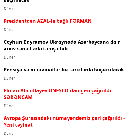
Dünən
Prezidentdən AZAL-la bağlı FƏRMAN
Dünən
Ceyhun Bayramov Ukraynada Azərbaycana dair
arxiv sənədlərlə tanış olub
Dünən
Pensiya və müavinətlər bu tarixlərdə köçürüləcək
Dünən
Elman Abdullayev UNESCO-dan geri çağırıldı
-
SƏRƏNCAM
Dünən
Avropa Şurasındakı nümayəndəmiz geri çağırıldı -
Yeni təyinat
Dünən