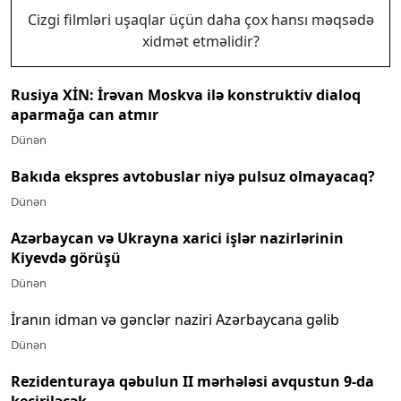
Cizgi filmləri uşaqlar üçün daha çox hansı məqsədə
xidmət etməlidir?
Rusiya XİN: İrəvan Moskva ilə konstruktiv dialoq
aparmağa can atmır
Dünən
Bakıda ekspres avtobuslar niyə pulsuz olmayacaq?
Dünən
Azərbaycan və Ukrayna xarici işlər nazirlərinin
Kiyevdə görüşü
Dünən
İranın idman və gənclər naziri Azərbaycana gəlib
Dünən
Rezidenturaya qəbulun II mərhələsi avqustun 9-da
keçiriləcək