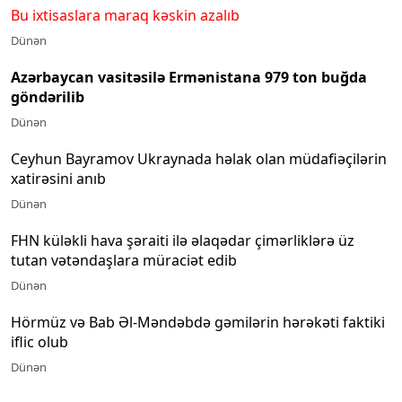
Bu ixtisaslara maraq kəskin azalıb
Dünən
Azərbaycan vasitəsilə Ermənistana 979 ton buğda
göndərilib
Dünən
Ceyhun Bayramov Ukraynada həlak olan müdafiəçilərin
xatirəsini anıb
Dünən
FHN küləkli hava şəraiti ilə əlaqədar çimərliklərə üz
tutan vətəndaşlara müraciət edib
Dünən
Hörmüz və Bab Əl-Məndəbdə gəmilərin hərəkəti faktiki
iflic olub
Dünən