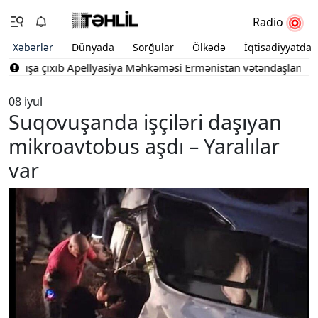
Radio
Xəbərlər
Dünyada
Sorğular
Ölkədə
İqtisadiyyatda
atışa çıxıb
Apellyasiya Məhkəməsi Ermənistan vətəndaşlarının şik
08 iyul
Suqovuşanda işçiləri daşıyan
mikroavtobus aşdı – Yaralılar
var