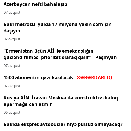
Azərbaycan nefti bahalaşıb
07 avqust
Bakı metrosu iyulda 17 milyona yaxın sərnişin
daşıyıb
07 avqust
"Ermənistan üçün Aİİ ilə əməkdaşlığın
gücləndirilməsi prioritet olaraq qalır" - Paşinyan
07 avqust
1500 abonentin qazı kəsiləcək
- XƏBƏRDARLIQ
07 avqust
Rusiya XİN: İrəvan Moskva ilə konstruktiv dialoq
aparmağa can atmır
06 avqust
Bakıda ekspres avtobuslar niyə pulsuz olmayacaq?