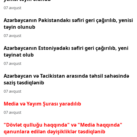
07 avqust
Azərbaycanın Pakistandakı səfiri geri çağırılıb, yenisi
təyin olunub
07 avqust
Azərbaycanın Estoniyadakı səfiri geri çağırılıb, yeni
təyinat olub
07 avqust
Azərbaycan və Tacikistan arasında təhsil sahəsində
saziş təsdiqlənib
07 avqust
Media və Yayım Şurası yaradılıb
07 avqust
"Dövlət qulluğu haqqında" və "Media haqqında"
qanunlara edilən dəyişikliklər təsdiqlənib