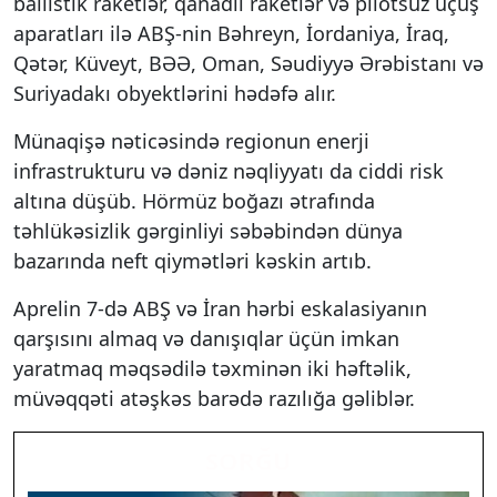
ballistik raketlər, qanadlı raketlər və pilotsuz uçuş
aparatları ilə ABŞ-nin Bəhreyn, İordaniya, İraq,
Qətər, Küveyt, BƏƏ, Oman, Səudiyyə Ərəbistanı və
Suriyadakı obyektlərini hədəfə alır.
Münaqişə nəticəsində regionun enerji
infrastrukturu və dəniz nəqliyyatı da ciddi risk
altına düşüb. Hörmüz boğazı ətrafında
təhlükəsizlik gərginliyi səbəbindən dünya
bazarında neft qiymətləri kəskin artıb.
Aprelin 7-də ABŞ və İran hərbi eskalasiyanın
qarşısını almaq və danışıqlar üçün imkan
yaratmaq məqsədilə təxminən iki həftəlik,
müvəqqəti atəşkəs barədə razılığa gəliblər.
SORĞU