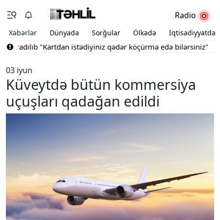
Radio
Xəbərlər
Dünyada
Sorğular
Ölkədə
İqtisadiyyatda
aradılıb
"Kartdan istədiyiniz qədər köçürmə edə bilərsiniz"
Bakını
03 iyun
Küveytdə bütün kommersiya
uçuşları qadağan edildi