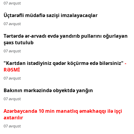
07 avqust
Üçtərəfli müdafiə sazişi imzalayacaqlar
07 avqust
Tərtərdə ər-arvadı evdə yandırıb pullarını oğurlayan
şəxs tutulub
07 avqust
"Kartdan istədiyiniz qədər köçürmə edə bilərsiniz"
-
RƏSMİ
07 avqust
Bakının mərkəzində obyektdə yanğın
07 avqust
Azərbaycanda 10 min manatlıq əməkhaqqı ilə işçi
axtarılır
07 avqust