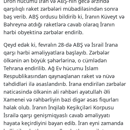
Dron hücumu İran və ABŞ-nin gecə ərzində
qarşılıqlı raket zərbələri mübadiləsindən sonra
baş verib. ABŞ ordusu bildirib ki, İranın Küveyt və
Bəhreynə atdığı raketlərə cavab olaraq İranın
hərbi obyektinə zərbələr endirib.
Qeyd edək ki, fevralın 28-də ABŞ və İsrail İrana
qarşı hərbi əməliyyatlara başlayıb. Zərbələr
ölkənin ən böyük şəhərlərinə, o cümlədən
Tehrana endirilib. Ağ Ev hücumu İslam
Respublikasından qaynaqlanan raket və nüvə
təhdidləri ilə əsaslandırıb. İrana endirilən zərbələr
nəticəsində ölkənin ali rəhbəri ayətullah Əli
Xamenei və rəhbərliyin bəzi digər əsas fiqurları
həlak olub. İranın İnqilab Keşikçiləri Korpusu
İsrailə qarşı genişmiqyaslı cavab əməliyyatı
həyata keçirdiyini bəyan edib. İran eyni zamanda