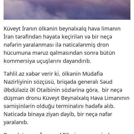
Küveyt İranın ölkənin beynəlxalq hava limanın
İran tərəfindən həyata keçirilən və bir neçə
nəfərin yaralanması ilə nəticələnmiş dron
hücumuna məruz qalmasından sonra bütün
kommersiya uçuşlarını dayandırıb.
Təhlil.az xəbər verir ki, ölkənin Müdafiə
Nazirliyinin sözçüsü, briqada generalı Səud
Əbdüləziz Əl Otaibinin sözlərinə görə, bir neçə
düşmən dronu Küveyt Beynəlxalq Hava Limanının
sərnişinlərin olduğu terminalını hədəfə alıb.
Nəticədə binaya ziyan dəyib, bir neçə nəfər
yaralanıb.