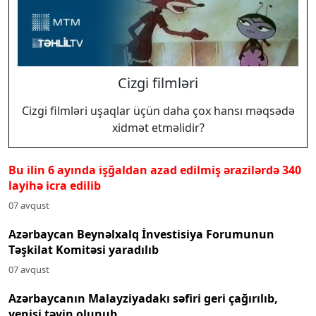
Cizgi filmləri
Cizgi filmləri uşaqlar üçün daha çox hansı məqsədə
xidmət etməlidir?
Bu ilin 6 ayında işğaldan azad edilmiş ərazilərdə 340
layihə icra edilib
07 avqust
Azərbaycan Beynəlxalq İnvestisiya Forumunun
Təşkilat Komitəsi yaradılıb
07 avqust
Azərbaycanın Malayziyadakı səfiri geri çağırılıb,
yenisi təyin olunub