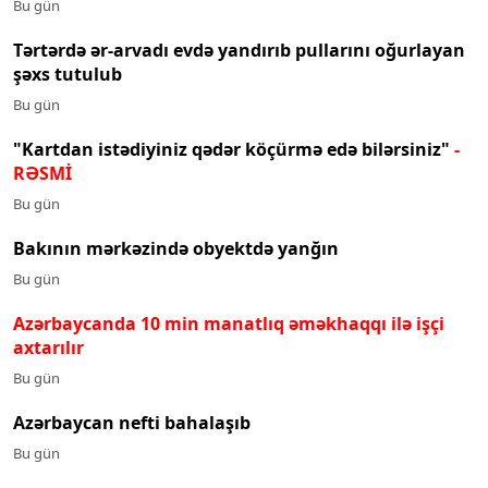
Bu gün
Tərtərdə ər-arvadı evdə yandırıb pullarını oğurlayan
şəxs tutulub
Bu gün
"Kartdan istədiyiniz qədər köçürmə edə bilərsiniz"
-
RƏSMİ
Bu gün
Bakının mərkəzində obyektdə yanğın
Bu gün
Azərbaycanda 10 min manatlıq əməkhaqqı ilə işçi
axtarılır
Bu gün
Azərbaycan nefti bahalaşıb
Bu gün