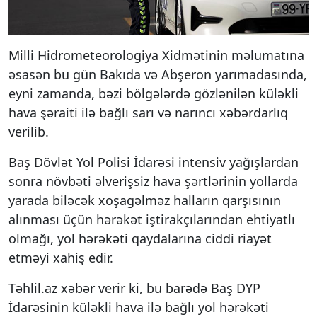
Milli Hidrometeorologiya Xidmətinin məlumatına
əsasən bu gün Bakıda və Abşeron yarımadasında,
eyni zamanda, bəzi bölgələrdə gözlənilən küləkli
hava şəraiti ilə bağlı sarı və narıncı xəbərdarlıq
verilib.
Baş Dövlət Yol Polisi İdarəsi intensiv yağışlardan
sonra növbəti əlverişsiz hava şərtlərinin yollarda
yarada biləcək xoşagəlməz halların qarşısının
alınması üçün hərəkət iştirakçılarından ehtiyatlı
olmağı, yol hərəkəti qaydalarına ciddi riayət
etməyi xahiş edir.
Təhlil.az xəbər verir ki, bu barədə Baş DYP
İdarəsinin küləkli hava ilə bağlı yol hərəkəti