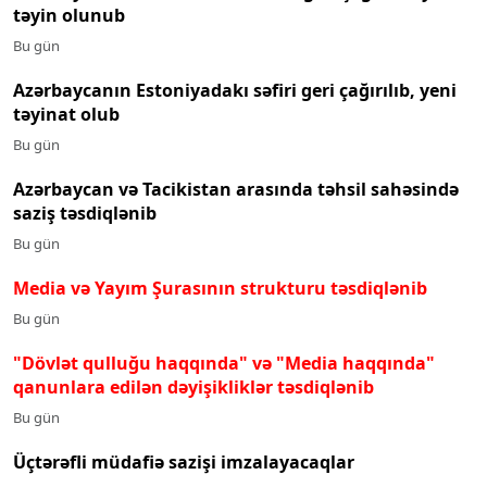
təyin olunub
Bu gün
Azərbaycanın Estoniyadakı səfiri geri çağırılıb, yeni
təyinat olub
Bu gün
Azərbaycan və Tacikistan arasında təhsil sahəsində
saziş təsdiqlənib
Bu gün
Media və Yayım Şurasının strukturu təsdiqlənib
Bu gün
"Dövlət qulluğu haqqında" və "Media haqqında"
qanunlara edilən dəyişikliklər təsdiqlənib
Bu gün
Üçtərəfli müdafiə sazişi imzalayacaqlar