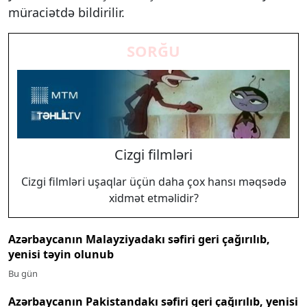
müraciətdə bildirilir.
SORĞU
Cizgi filmləri
Cizgi filmləri uşaqlar üçün daha çox hansı məqsədə
xidmət etməlidir?
Azərbaycanın Malayziyadakı səfiri geri çağırılıb,
yenisi təyin olunub
Bu gün
Azərbaycanın Pakistandakı səfiri geri çağırılıb, yenisi