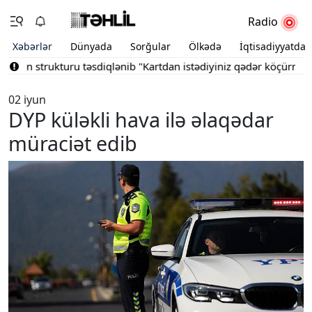
Radio
Xəbərlər
Dünyada
Sorğular
Ölkədə
İqtisadiyyatda
nın strukturu təsdiqlənib
"Kartdan istədiyiniz qədər köçürmə edə 
02 iyun
DYP küləkli hava ilə əlaqədar
müraciət edib