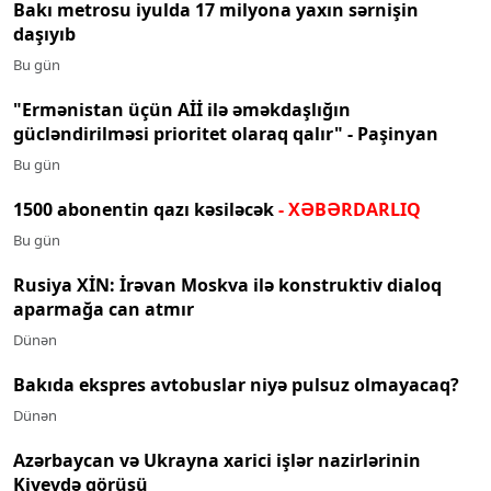
Bakı metrosu iyulda 17 milyona yaxın sərnişin
daşıyıb
Bu gün
"Ermənistan üçün Aİİ ilə əməkdaşlığın
gücləndirilməsi prioritet olaraq qalır" - Paşinyan
Bu gün
1500 abonentin qazı kəsiləcək
- XƏBƏRDARLIQ
Bu gün
Rusiya XİN: İrəvan Moskva ilə konstruktiv dialoq
aparmağa can atmır
Dünən
Bakıda ekspres avtobuslar niyə pulsuz olmayacaq?
Dünən
Azərbaycan və Ukrayna xarici işlər nazirlərinin
Kiyevdə görüşü