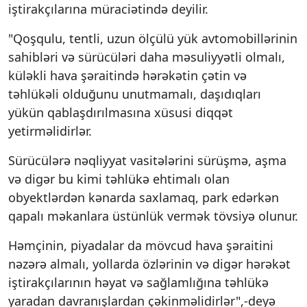
iştirakçılarına müraciətində deyilir.
"Qoşqulu, tentli, uzun ölçülü yük avtomobillərinin
sahibləri və sürücüləri daha məsuliyyətli olmalı,
küləkli hava şəraitində hərəkətin çətin və
təhlükəli olduğunu unutmamalı, daşıdıqları
yükün qablaşdırılmasına xüsusi diqqət
yetirməlidirlər.
Sürücülərə nəqliyyat vasitələrini sürüşmə, aşma
və digər bu kimi təhlükə ehtimalı olan
obyektlərdən kənarda saxlamaq, park edərkən
qapalı məkanlara üstünlük vermək tövsiyə olunur.
Həmçinin, piyadalar da mövcud hava şəraitini
nəzərə almalı, yollarda özlərinin və digər hərəkət
iştirakçılarının həyat və sağlamlığına təhlükə
yaradan davranışlardan çəkinməlidirlər",-deyə