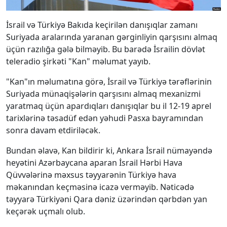
İsrail və Türkiyə Bakıda keçirilən danışıqlar zamanı
Suriyada aralarında yaranan gərginliyin qarşısını almaq
üçün razılığa gələ bilməyib. Bu barədə İsrailin dövlət
teleradio şirkəti "Kan" məlumat yayıb.
"Kan"ın məlumatına görə, İsrail və Türkiyə tərəflərinin
Suriyada münaqişələrin qarşısını almaq mexanizmi
yaratmaq üçün apardıqları danışıqlar bu il 12-19 aprel
tarixlərinə təsadüf edən yəhudi Pasxa bayramından
sonra davam etdiriləcək.
Bundan əlavə, Kan bildirir ki, Ankara İsrail nümayəndə
heyətini Azərbaycana aparan İsrail Hərbi Hava
Qüvvələrinə məxsus təyyarənin Türkiyə hava
məkanından keçməsinə icazə verməyib. Nəticədə
təyyarə Türkiyəni Qara dəniz üzərindən qərbdən yan
keçərək uçmalı olub.