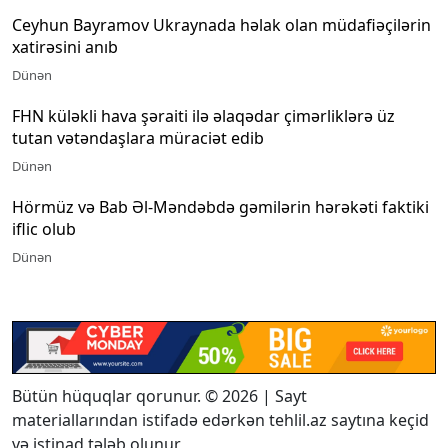
Ceyhun Bayramov Ukraynada həlak olan müdafiəçilərin
xatirəsini anıb
Dünən
FHN küləkli hava şəraiti ilə əlaqədar çimərliklərə üz
tutan vətəndaşlara müraciət edib
Dünən
Hörmüz və Bab Əl-Məndəbdə gəmilərin hərəkəti faktiki
iflic olub
Dünən
Bütün hüquqlar qorunur. © 2026 | Sayt
materiallarından istifadə edərkən tehlil.az saytına keçid
və istinad tələb olunur