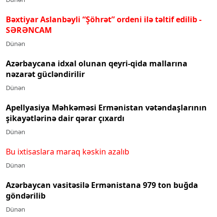
Bəxtiyar Aslanbəyli “Şöhrət” ordeni ilə təltif edilib
-
SƏRƏNCAM
Dünən
Azərbaycana idxal olunan qeyri-qida mallarına
nəzarət gücləndirilir
Dünən
Apellyasiya Məhkəməsi Ermənistan vətəndaşlarının
şikayətlərinə dair qərar çıxardı
Dünən
Bu ixtisaslara maraq kəskin azalıb
Dünən
Azərbaycan vasitəsilə Ermənistana 979 ton buğda
göndərilib
Dünən