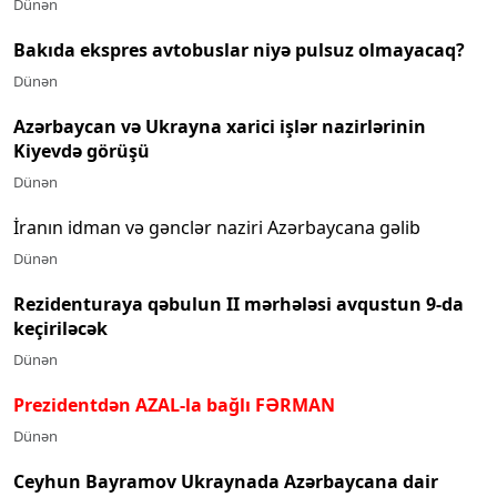
Dünən
Bakıda ekspres avtobuslar niyə pulsuz olmayacaq?
Dünən
Azərbaycan və Ukrayna xarici işlər nazirlərinin
Kiyevdə görüşü
Dünən
İranın idman və gənclər naziri Azərbaycana gəlib
Dünən
Rezidenturaya qəbulun II mərhələsi avqustun 9-da
keçiriləcək
Dünən
Prezidentdən AZAL-la bağlı FƏRMAN
Dünən
Ceyhun Bayramov Ukraynada Azərbaycana dair