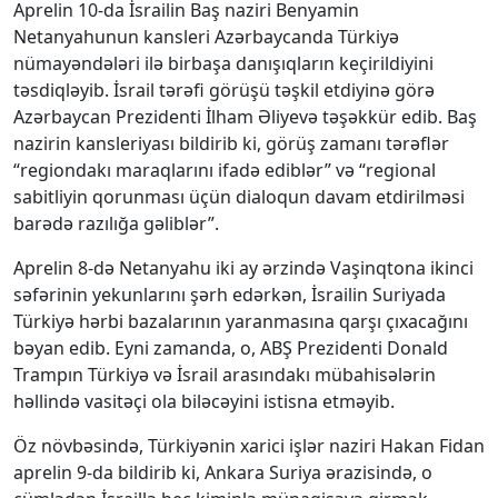
Aprelin 10-da İsrailin Baş naziri Benyamin
Netanyahunun kansleri Azərbaycanda Türkiyə
nümayəndələri ilə birbaşa danışıqların keçirildiyini
təsdiqləyib. İsrail tərəfi görüşü təşkil etdiyinə görə
Azərbaycan Prezidenti İlham Əliyevə təşəkkür edib. Baş
nazirin kansleriyası bildirib ki, görüş zamanı tərəflər
“regiondakı maraqlarını ifadə ediblər” və “regional
sabitliyin qorunması üçün dialoqun davam etdirilməsi
barədə razılığa gəliblər”.
Aprelin 8-də Netanyahu iki ay ərzində Vaşinqtona ikinci
səfərinin yekunlarını şərh edərkən, İsrailin Suriyada
Türkiyə hərbi bazalarının yaranmasına qarşı çıxacağını
bəyan edib. Eyni zamanda, o, ABŞ Prezidenti Donald
Trampın Türkiyə və İsrail arasındakı mübahisələrin
həllində vasitəçi ola biləcəyini istisna etməyib.
Öz növbəsində, Türkiyənin xarici işlər naziri Hakan Fidan
aprelin 9-da bildirib ki, Ankara Suriya ərazisində, o