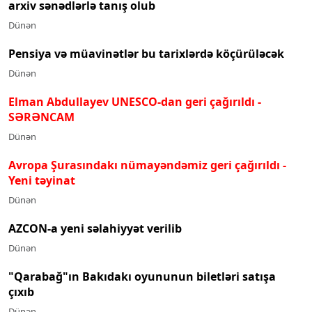
arxiv sənədlərlə tanış olub
Dünən
Pensiya və müavinətlər bu tarixlərdə köçürüləcək
Dünən
Elman Abdullayev UNESCO-dan geri çağırıldı
-
SƏRƏNCAM
Dünən
Avropa Şurasındakı nümayəndəmiz geri çağırıldı -
Yeni təyinat
Dünən
AZCON-a yeni səlahiyyət verilib
Dünən
"Qarabağ"ın Bakıdakı oyununun biletləri satışa
çıxıb
Dünən