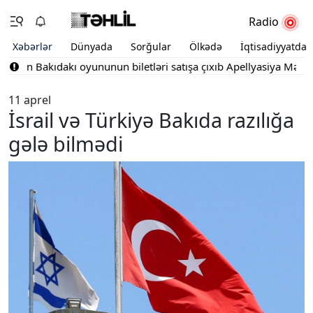
Radio
Xəbərlər
Dünyada
Sorğular
Ölkədə
İqtisadiyyatda
"ın Bakıdakı oyununun biletləri satışa çıxıb
Apellyasiya Məhkəməsi
11 aprel
İsrail və Türkiyə Bakıda razılığa
gələ bilmədi