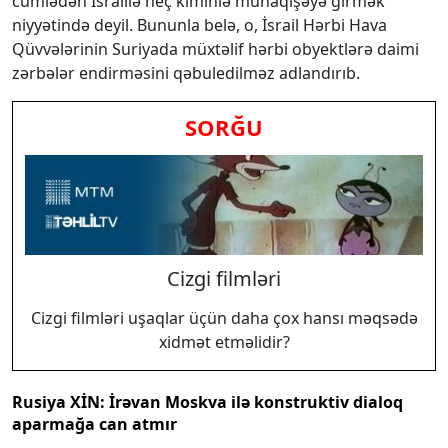
cümlədən İsraillə heç kiminlə münaqişəyə girmək
niyyətində deyil. Bununla belə, o, İsrail Hərbi Hava
Qüvvələrinin Suriyada müxtəlif hərbi obyektlərə daimi
zərbələr endirməsini qəbuledilməz adlandırıb.
SORĞU
Cizgi filmləri
Cizgi filmləri uşaqlar üçün daha çox hansı məqsədə
xidmət etməlidir?
Rusiya XİN: İrəvan Moskva ilə konstruktiv dialoq
aparmağa can atmır