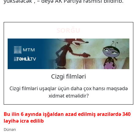
yüksələcək”, – deyə AK Partiya rəsmisi bildirib.
SORĞU
Cizgi filmləri
Cizgi filmləri uşaqlar üçün daha çox hansı məqsədə
xidmət etməlidir?
Bu ilin 6 ayında işğaldan azad edilmiş ərazilərdə 340
layihə icra edilib
Dünən