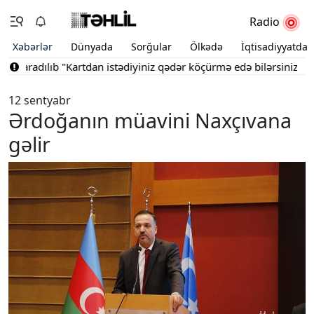
Radio
Xəbərlər
Dünyada
Sorğular
Ölkədə
İqtisadiyyatda
 yaradılıb
"Kartdan istədiyiniz qədər köçürmə edə bilərsiniz"
Bakı
12 sentyabr
Ərdoğanın müavini Naxçıvana
gəlir