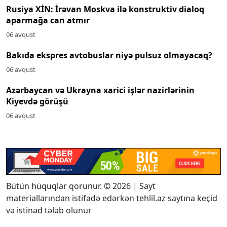
Rusiya XİN: İrəvan Moskva ilə konstruktiv dialoq
aparmağa can atmır
06 avqust
Bakıda ekspres avtobuslar niyə pulsuz olmayacaq?
06 avqust
Azərbaycan və Ukrayna xarici işlər nazirlərinin
Kiyevdə görüşü
06 avqust
Bütün hüquqlar qorunur. © 2026 | Sayt
materiallarından istifadə edərkən tehlil.az saytına keçid
və istinad tələb olunur