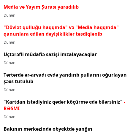
Media və Yayım Şurası yaradılıb
Dünən
"Dövlət qulluğu haqqında" və "Media haqqında"
qanunlara edilən dəyişikliklər təsdiqlənib
Dünən
Üçtərəfli müdafiə sazişi imzalayacaqlar
Dünən
Tərtərdə ər-arvadı evdə yandırıb pullarını oğurlayan
şəxs tutulub
Dünən
"Kartdan istədiyiniz qədər köçürmə edə bilərsiniz"
-
RƏSMİ
Dünən
Bakının mərkəzində obyektdə yanğın