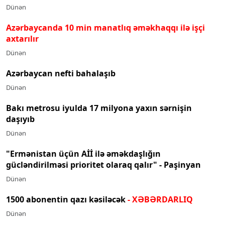
Dünən
Azərbaycanda 10 min manatlıq əməkhaqqı ilə işçi
axtarılır
Dünən
Azərbaycan nefti bahalaşıb
Dünən
Bakı metrosu iyulda 17 milyona yaxın sərnişin
daşıyıb
Dünən
"Ermənistan üçün Aİİ ilə əməkdaşlığın
gücləndirilməsi prioritet olaraq qalır" - Paşinyan
Dünən
1500 abonentin qazı kəsiləcək
- XƏBƏRDARLIQ
Dünən