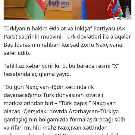
Türkiyənin hakim Ədalət və İnkişaf Partiyası (AK
Parti) sədrinin müavini, Türk dövlətləri ilə əlaqələr
Baş İdarəsinin rəhbəri Kürşad Zorlu Naxçıvana
səfər edib.
Təhlil.az xəbər verir ki, o, bu barədə rəsmi “X”
hesabında açıqlama yayıb.
“Bu gün Naxçıvan–Iğdır xəttində ilk
dayanacağımız Türk dünyasının strateji
mərkəzlərindən biri – “Türk qapısı” Naxçıvan
olacaq. Qarşıdakı dövrdə Azərbaycan–Türkiyə
qardaşlığının bölgəmizdə formalaşdıracağı sülh
və rifah mühiti məhz Naxçıvan xəttindən