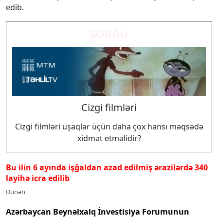
edib.
SORĞU
Cizgi filmləri
Cizgi filmləri uşaqlar üçün daha çox hansı məqsədə
xidmət etməlidir?
Bu ilin 6 ayında işğaldan azad edilmiş ərazilərdə 340
layihə icra edilib
Dünən
Azərbaycan Beynəlxalq İnvestisiya Forumunun