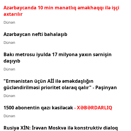
Azərbaycanda 10 min manatlıq əməkhaqqı ilə işçi
axtarılır
Dünən
Azərbaycan nefti bahalaşıb
Dünən
Bakı metrosu iyulda 17 milyona yaxın sərnişin
daşıyıb
Dünən
"Ermənistan üçün Aİİ ilə əməkdaşlığın
gücləndirilməsi prioritet olaraq qalır" - Paşinyan
Dünən
1500 abonentin qazı kəsiləcək
- XƏBƏRDARLIQ
Dünən
Rusiya XİN: İrəvan Moskva ilə konstruktiv dialoq