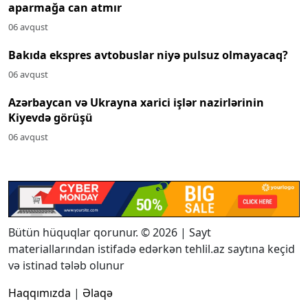
aparmağa can atmır
06 avqust
Bakıda ekspres avtobuslar niyə pulsuz olmayacaq?
06 avqust
Azərbaycan və Ukrayna xarici işlər nazirlərinin
Kiyevdə görüşü
06 avqust
Bütün hüquqlar qorunur. © 2026 | Sayt
materiallarından istifadə edərkən tehlil.az saytına keçid
və istinad tələb olunur
Haqqımızda
|
Əlaqə