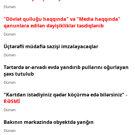
Dünən
"Dövlət qulluğu haqqında" və "Media haqqında"
qanunlara edilən dəyişikliklər təsdiqlənib
Dünən
Üçtərəfli müdafiə sazişi imzalayacaqlar
Dünən
Tərtərdə ər-arvadı evdə yandırıb pullarını oğurlayan
şəxs tutulub
Dünən
"Kartdan istədiyiniz qədər köçürmə edə bilərsiniz"
-
RƏSMİ
Dünən
Bakının mərkəzində obyektdə yanğın
Dünən