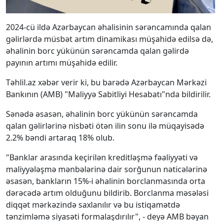
2024-cü ildə Azərbaycan əhalisinin sərəncamında qalan
gəlirlərdə müsbət artım dinamikası müşahidə edilsə də,
əhalinin borc yükünün sərəncamda qalan gəlirdə
payının artımı müşahidə edilir.
Təhlil.az xəbər verir ki, bu barədə Azərbaycan Mərkəzi
Bankının (AMB) "Maliyyə Sabitliyi Hesabatı"nda bildirilir.
Sənədə əsasən, əhalinin borc yükünün sərəncamda
qalan gəlirlərinə nisbəti ötən ilin sonu ilə müqayisədə
2.2% bəndi artaraq 18% olub.
"Banklar arasında keçirilən kreditləşmə fəaliyyəti və
maliyyələşmə mənbələrinə dair sorğunun nəticələrinə
əsasən, bankların 15%-i əhalinin borclanmasında orta
dərəcədə artım olduğunu bildirib. Borclanma məsələsi
diqqət mərkəzində saxlanılır və bu istiqamətdə
tənzimləmə siyasəti formalaşdırılır", - deyə AMB bəyan