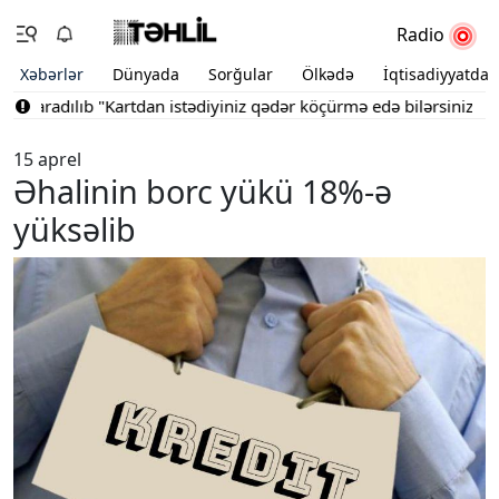
Radio
Xəbərlər
Dünyada
Sorğular
Ölkədə
İqtisadiyyatda
 yaradılıb
"Kartdan istədiyiniz qədər köçürmə edə bilərsiniz"
Bakı
15 aprel
Əhalinin borc yükü 18%-ə
yüksəlib