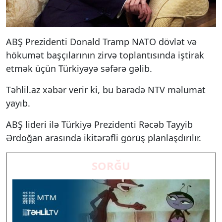
ABŞ Prezidenti Donald Tramp NATO dövlət və
hökumət başçılarının zirvə toplantısında iştirak
etmək üçün Türkiyəyə səfərə gəlib.
Təhlil.az xəbər verir ki, bu barədə NTV məlumat
yayıb.
ABŞ lideri ilə Türkiyə Prezidenti Rəcəb Tayyib
Ərdoğan arasında ikitərəfli görüş planlaşdırılır.
SORĞU