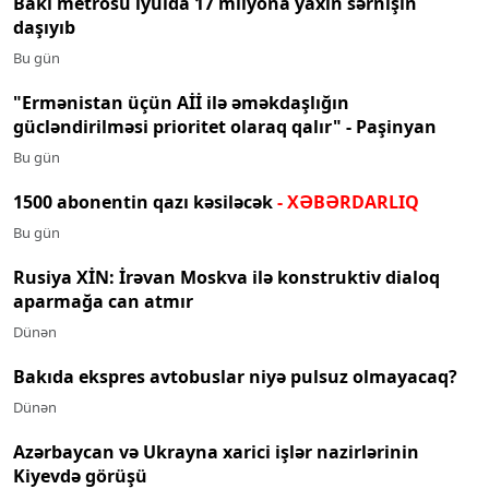
Bakı metrosu iyulda 17 milyona yaxın sərnişin
daşıyıb
Bu gün
"Ermənistan üçün Aİİ ilə əməkdaşlığın
gücləndirilməsi prioritet olaraq qalır" - Paşinyan
Bu gün
1500 abonentin qazı kəsiləcək
- XƏBƏRDARLIQ
Bu gün
Rusiya XİN: İrəvan Moskva ilə konstruktiv dialoq
aparmağa can atmır
Dünən
Bakıda ekspres avtobuslar niyə pulsuz olmayacaq?
Dünən
Azərbaycan və Ukrayna xarici işlər nazirlərinin
Kiyevdə görüşü