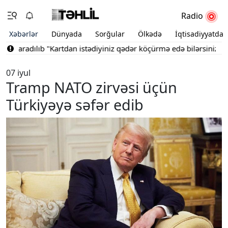
Radio
Xəbərlər
Dünyada
Sorğular
Ölkədə
İqtisadiyyatda
 yaradılıb
"Kartdan istədiyiniz qədər köçürmə edə bilərsiniz"
Bak
07 iyul
Tramp NATO zirvəsi üçün
Türkiyəyə səfər edib