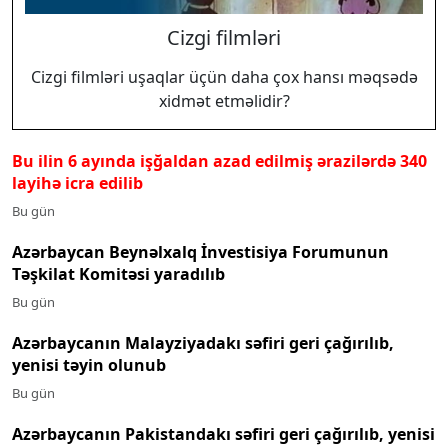
Cizgi filmləri
Cizgi filmləri uşaqlar üçün daha çox hansı məqsədə
xidmət etməlidir?
Bu ilin 6 ayında işğaldan azad edilmiş ərazilərdə 340
layihə icra edilib
Bu gün
Azərbaycan Beynəlxalq İnvestisiya Forumunun
Təşkilat Komitəsi yaradılıb
Bu gün
Azərbaycanın Malayziyadakı səfiri geri çağırılıb,
yenisi təyin olunub
Bu gün
Azərbaycanın Pakistandakı səfiri geri çağırılıb, yenisi