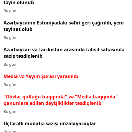
təyin olunub
Bu gün
Azərbaycanın Estoniyadakı səfiri geri çağırılıb, yeni
təyinat olub
Bu gün
Azərbaycan və Tacikistan arasında təhsil sahəsində
saziş təsdiqlənib
Bu gün
Media və Yayım Şurası yaradılıb
Bu gün
"Dövlət qulluğu haqqında" və "Media haqqında"
qanunlara edilən dəyişikliklər təsdiqlənib
Bu gün
Üçtərəfli müdafiə sazişi imzalayacaqlar
Bu gün