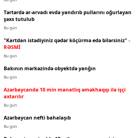
Tərtərdə ər-arvadı evdə yandırıb pullarını oğurlayan
şəxs tutulub
Bu gün
"Kartdan istədiyiniz qədər köçürmə edə bilərsiniz"
-
RƏSMİ
Bu gün
Bakının mərkəzində obyektdə yanğın
Bu gün
Azərbaycanda 10 min manatlıq əməkhaqqı ilə işçi
axtarılır
Bu gün
Azərbaycan nefti bahalaşıb
Bu gün