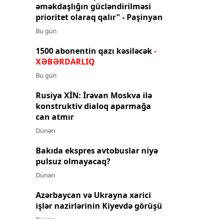
əməkdaşlığın gücləndirilməsi
prioritet olaraq qalır" - Paşinyan
Bu gün
1500 abonentin qazı kəsiləcək
-
XƏBƏRDARLIQ
Bu gün
Rusiya XİN: İrəvan Moskva ilə
konstruktiv dialoq aparmağa
can atmır
Dünən
Bakıda ekspres avtobuslar niyə
pulsuz olmayacaq?
Dünən
Azərbaycan və Ukrayna xarici
işlər nazirlərinin Kiyevdə görüşü