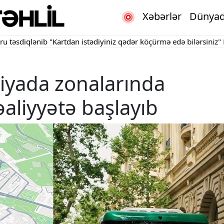
Xəbərlər
Dünya
diqlənib
"Kartdan istədiyiniz qədər köçürmə edə bilərsiniz"
Bakını
iyada zonalarında
əaliyyətə başlayıb