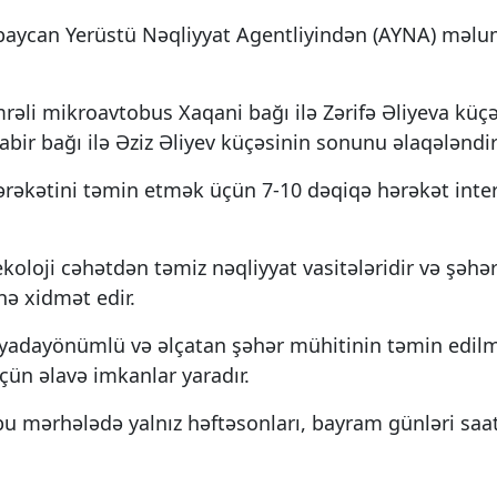
ərbaycan Yerüstü Nəqliyyat Agentliyindən (AYNA) məl
nömrəli mikroavtobus Xaqani bağı ilə Zərifə Əliyeva küç
ir bağı ilə Əziz Əliyev küçəsinin sonunu əlaqələndiri
 hərəkətini təmin etmək üçün 7-10 dəqiqə hərəkət inter
 ekoloji cəhətdən təmiz nəqliyyat vasitələridir və şəhə
nə xidmət edir.
piyadayönümlü və əlçatan şəhər mühitinin təmin edil
üçün əlavə imkanlar yarаdır.
r bu mərhələdə yalnız həftəsonları, bayram günləri saa