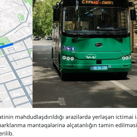
tinin məhdudlaşdırıldığı ərazilərdə yerləşən ictimai 
 parklanma məntəqələrinə əlçatanlığın təmin edilməs
rilib.