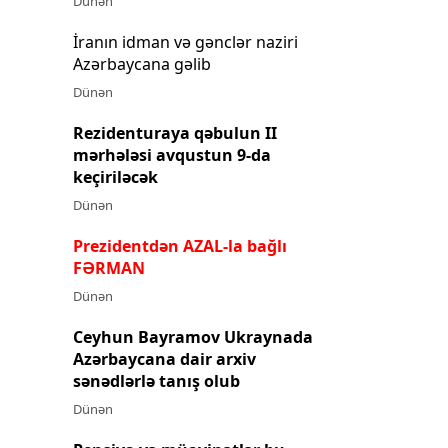
Dünən
İranın idman və gənclər naziri
Azərbaycana gəlib
Dünən
Rezidenturaya qəbulun II
mərhələsi avqustun 9-da
keçiriləcək
Dünən
Prezidentdən AZAL-la bağlı
FƏRMAN
Dünən
Ceyhun Bayramov Ukraynada
Azərbaycana dair arxiv
sənədlərlə tanış olub
Dünən