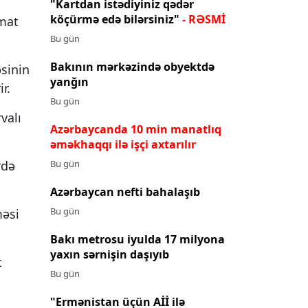
"Kartdan istədiyiniz qədər
köçürmə edə bilərsiniz"
- RƏSMİ
umat
Bu gün
Bakının mərkəzində obyektdə
əsinin
yanğın
r.
Bu gün
valı
Azərbaycanda 10 min manatlıq
əməkhaqqı ilə işçi axtarılır
Bu gün
rdə
Azərbaycan nefti bahalaşıb
Bu gün
məsi
Bakı metrosu iyulda 17 milyona
yaxın sərnişin daşıyıb
t
Bu gün
"Ermənistan üçün Aİİ ilə