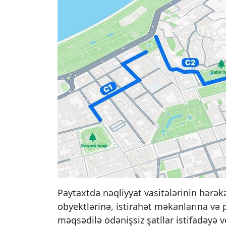
Paytaxtda nəqliyyat vasitələrinin hərəkə
obyektlərinə, istirahət məkanlarına və
məqsədilə ödənişsiz şatllar istifadəyə ve