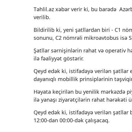
Təhlil.az xəbər verir ki, bu barədə Az
verilib.
Bildirilib ki, yeni şatllardan biri - C1 
sonunu, C2 nömrəli mikroavtobus isə Sab
Şatllar sərnişinlərin rahat və operativ
ilə fəaliyyət göstərir.
Qeyd edək ki, istifadəyə verilən şatllar
dayanıqlı mobillik prinsiplərinin təşviqi
Həyata keçirilən bu yenilik mərkəzdə 
ilə yanaşı ziyarətçilərin rahat hərəkəti 
Qeyd edək ki, istifadəyə verilən şatlla
12:00-dan 00:00-dək çalışacaq.