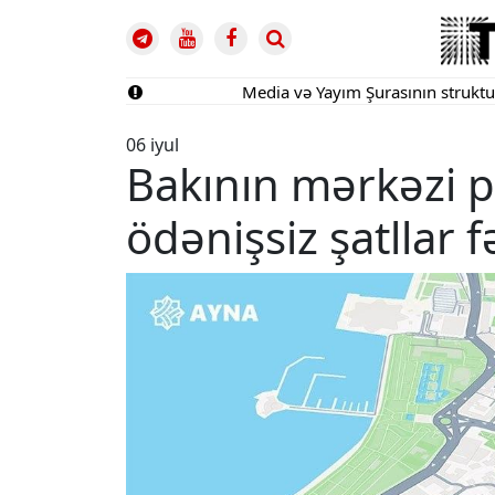
Media və Yayım Şurasının strukturu təs
06 iyul
Bakının mərkəzi p
ödənişsiz şatllar f