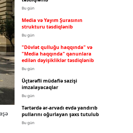
Bu gün
Media və Yayım Şurasının
strukturu təsdiqlənib
Bu gün
"Dövlət qulluğu haqqında" və
"Media haqqında" qanunlara
edilən dəyişikliklər təsdiqlənib
Bu gün
Üçtərəfli müdafiə sazişi
imzalayacaqlar
Bu gün
Tərtərdə ər-arvadı evdə yandırıb
iaşə
pullarını oğurlayan şəxs tutulub
i
Bu gün