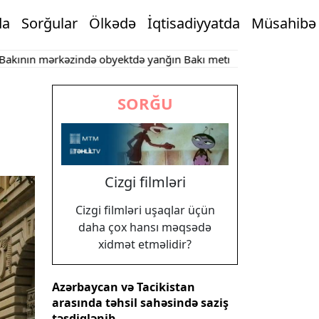
da
Sorğular
Ölkədə
İqtisadiyyatda
Müsahibə
n mərkəzində obyektdə yanğın
Bakı metrosu iyulda 17 milyona ya
SORĞU
Cizgi filmləri
Cizgi filmləri uşaqlar üçün
daha çox hansı məqsədə
xidmət etməlidir?
Azərbaycan və Tacikistan
arasında təhsil sahəsində saziş
təsdiqlənib