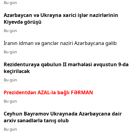
Bu gün
Azərbaycan və Ukrayna xarici işlər nazirlərinin
Kiyevdə görüşü
Bu gün
İranın idman və gənclər naziri Azərbaycana gəlib
Bu gün
Rezidenturaya qəbulun II mərhələsi avqustun 9-da
keçiriləcək
Bu gün
Prezidentdən AZAL-la bağlı FƏRMAN
Bu gün
Ceyhun Bayramov Ukraynada Azərbaycana dair
arxiv sənədlərlə tanış olub
Bu gün