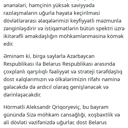
ənənələri, həmçinin yüksək səviyyədə
razılaşmaların uğurla həyata keçirilməsi
dövlətlərarası əlaqələrimizi keyfiyyətli məzmunla
zənginləşdirir və istiqamətlərin bütün spektri üzrə
ikitərəfli əməkdaşlığın möhkəmlənməsinə kömək
edir.
Əminəm ki, birgə səylərlə Azərbaycan
Respublikası ilə Belarus Respublikası arasında
çoxplanlı qarşılıqlı fəaliyyət və strateji tərəfdaşlıq
dost xalqlarımızın və ölkələrimizin rifahı naminə
gələcəkdə də ardıcıl olaraq genişlənəcək və
dərinləşəcəkdir.
Hörmətli Aleksandr Qriqoryeviç, bu bayram
günündə Sizə möhkəm cansağlığı, xoşbəxtlik və
ali dövləti vəzifənizdə uğurlar, dost Belarus