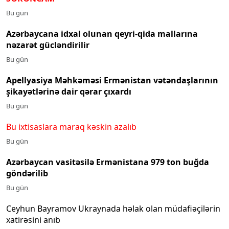
Bu gün
Azərbaycana idxal olunan qeyri-qida mallarına
nəzarət gücləndirilir
Bu gün
Apellyasiya Məhkəməsi Ermənistan vətəndaşlarının
şikayətlərinə dair qərar çıxardı
Bu gün
Bu ixtisaslara maraq kəskin azalıb
Bu gün
Azərbaycan vasitəsilə Ermənistana 979 ton buğda
göndərilib
Bu gün
Ceyhun Bayramov Ukraynada həlak olan müdafiəçilərin
xatirəsini anıb