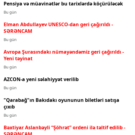
Pensiya və müavinətlər bu tarixlərdə köçürüləcək
Bu gün
Elman Abdullayev UNESCO-dan geri çağırıldı
-
SƏRƏNCAM
Bu gün
Avropa Şurasındakı nümayəndəmiz geri çağırıldı -
Yeni təyinat
Bu gün
AZCON-a yeni səlahiyyət verilib
Bu gün
"Qarabağ"ın Bakıdakı oyununun biletləri satışa
çıxıb
Bu gün
Bəxtiyar Aslanbəyli “Şöhrət” ordeni ilə təltif edilib
-
SƏRƏNCAM