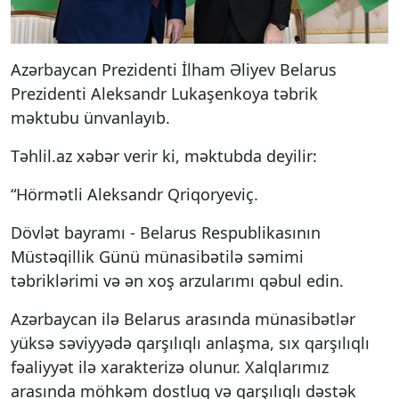
Azərbaycan Prezidenti İlham Əliyev Belarus
Prezidenti Aleksandr Lukaşenkoya təbrik
məktubu ünvanlayıb.
Təhlil.az xəbər verir ki, məktubda deyilir:
“Hörmətli Aleksandr Qriqoryeviç.
Dövlət bayramı - Belarus Respublikasının
Müstəqillik Günü münasibətilə səmimi
təbriklərimi və ən xoş arzularımı qəbul edin.
Azərbaycan ilə Belarus arasında münasibətlər
yüksə səviyyədə qarşılıqlı anlaşma, sıx qarşılıqlı
fəaliyyət ilə xarakterizə olunur. Xalqlarımız
arasında möhkəm dostluq və qarşılıqlı dəstək