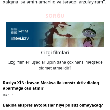
xalqına isə əmin-amanlıq və tərəqqi arzulayıram”.
SORĞU
Cizgi filmləri
Cizgi filmləri uşaqlar üçün daha çox hansı məqsədə
xidmət etməlidir?
Rusiya XİN: İrəvan Moskva ilə konstruktiv dialoq
aparmağa can atmır
Bu gün
Bakıda ekspres avtobuslar niyə pulsuz olmayacaq?