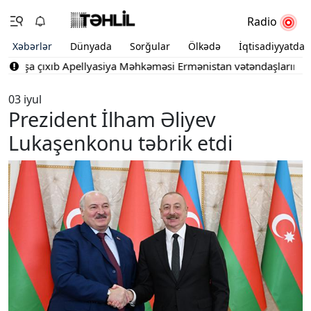
Radio
Xəbərlər
Dünyada
Sorğular
Ölkədə
İqtisadiyyatda
tışa çıxıb
Apellyasiya Məhkəməsi Ermənistan vətəndaşlarının şika
03 iyul
Prezident İlham Əliyev
Lukaşenkonu təbrik etdi