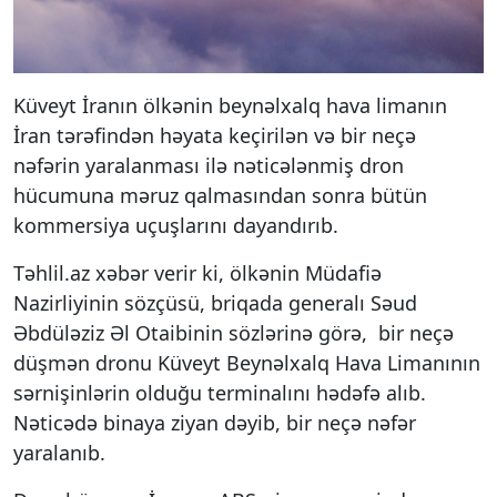
Küveyt İranın ölkənin beynəlxalq hava limanın
İran tərəfindən həyata keçirilən və bir neçə
nəfərin yaralanması ilə nəticələnmiş dron
hücumuna məruz qalmasından sonra bütün
kommersiya uçuşlarını dayandırıb.
Təhlil.az xəbər verir ki, ölkənin Müdafiə
Nazirliyinin sözçüsü, briqada generalı Səud
Əbdüləziz Əl Otaibinin sözlərinə görə, bir neçə
düşmən dronu Küveyt Beynəlxalq Hava Limanının
sərnişinlərin olduğu terminalını hədəfə alıb.
Nəticədə binaya ziyan dəyib, bir neçə nəfər
yaralanıb.