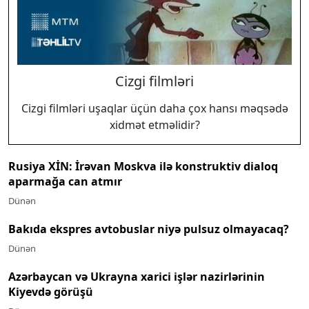
Cizgi filmləri
Cizgi filmləri uşaqlar üçün daha çox hansı məqsədə
xidmət etməlidir?
Rusiya XİN: İrəvan Moskva ilə konstruktiv dialoq
aparmağa can atmır
Dünən
Bakıda ekspres avtobuslar niyə pulsuz olmayacaq?
Dünən
Azərbaycan və Ukrayna xarici işlər nazirlərinin
Kiyevdə görüşü