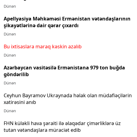
Dünən
Apellyasiya Məhkəməsi Ermənistan vətəndaşlarının
şikayətlərinə dair qərar çıxardı
Dünən
Bu ixtisaslara maraq kəskin azalıb
Dünən
Azərbaycan vasitəsilə Ermənistana 979 ton buğda
göndərilib
Dünən
Ceyhun Bayramov Ukraynada həlak olan müdafiəçilərin
xatirəsini anıb
Dünən
FHN küləkli hava şəraiti ilə əlaqədar çimərliklərə üz
tutan vətəndaşlara müraciət edib