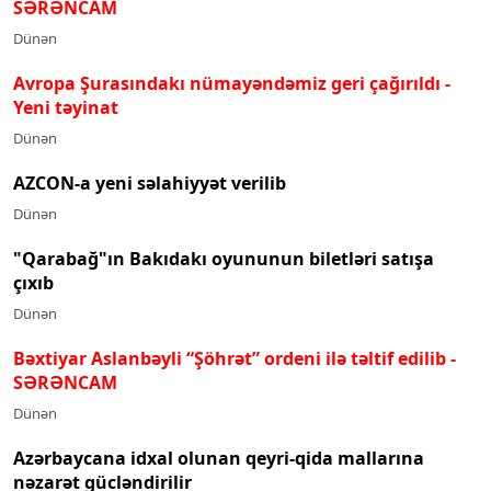
SƏRƏNCAM
Dünən
Avropa Şurasındakı nümayəndəmiz geri çağırıldı -
Yeni təyinat
Dünən
AZCON-a yeni səlahiyyət verilib
Dünən
"Qarabağ"ın Bakıdakı oyununun biletləri satışa
çıxıb
Dünən
Bəxtiyar Aslanbəyli “Şöhrət” ordeni ilə təltif edilib
-
SƏRƏNCAM
Dünən
Azərbaycana idxal olunan qeyri-qida mallarına
nəzarət gücləndirilir