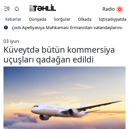
Radio
Xəbərlər
Dünyada
Sorğular
Ölkədə
İqtisadiyyatda
a çıxıb
Apellyasiya Məhkəməsi Ermənistan vətəndaşlarının şikayət
03 iyun
Küveytdə bütün kommersiya
uçuşları qadağan edildi