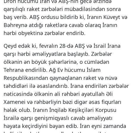
Dron hücumu İran və ABŞ-nin gecə ərzində
qarşılıqlı raket zərbələri mübadiləsindən sonra
baş verib. ABŞ ordusu bildirib ki, İranın Küveyt və
Bəhreynə atdığı raketlərə cavab olaraq İranın
hərbi obyektinə zərbələr endirib.
Qeyd edək ki, fevralın 28-də ABŞ və İsrail İrana
qarşı hərbi əməliyyatlara başlayıb. Zərbələr
ölkənin ən böyük şəhərlərinə, o cümlədən
Tehrana endirilib. Ağ Ev hücumu İslam
Respublikasından qaynaqlanan raket və nüvə
təhdidləri ilə əsaslandırıb. İrana endirilən zərbələr
nəticəsində ölkənin ali rəhbəri ayətullah Əli
Xamenei və rəhbərliyin bəzi digər əsas fiqurları
həlak olub. İranın İnqilab Keşikçiləri Korpusu
İsrailə qarşı genişmiqyaslı cavab əməliyyatı
həyata keçirdiyini bəyan edib. İran eyni zamanda