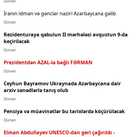
Dünən
İranın idman və gənclər naziri Azərbaycana gəlib
Dünən
Rezidenturaya qəbulun II mərhələsi avqustun 9-da
keçiriləcək
Dünən
Prezidentdən AZAL-la bağlı FƏRMAN
Dünən
Ceyhun Bayramov Ukraynada Azərbaycana dair
arxiv sənədlərlə tanış olub
Dünən
Pensiya və müavinətlər bu tarixlərdə köçürüləcək
Dünən
Elman Abdullayev UNESCO-dan geri çağırıldı
-