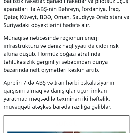
ballistik raketlər, qanadlı raketlər və pilotsuz uçuş
aparatları ilə ABŞ-nin Bəhreyn, İordaniya, İraq,
Qətər, Küveyt, BƏƏ, Oman, Səudiyyə Ərəbistanı və
Suriyadakı obyektlərini hədəfə alır.
Münaqişə nəticəsində regionun enerji
infrastrukturu və dəniz nəqliyyatı da ciddi risk
altına düşüb. Hörmüz boğazı ətrafında
təhlükəsizlik gərginliyi səbəbindən dünya
bazarında neft qiymətləri kəskin artıb.
Aprelin 7-də ABŞ və İran hərbi eskalasiyanın
qarşısını almaq və danışıqlar üçün imkan
yaratmaq məqsədilə təxminən iki həftəlik,
müvəqqəti atəşkəs barədə razılığa gəliblər.
SORĞU