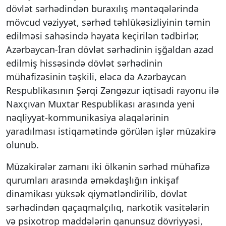
dövlət sərhədindən buraxılış məntəqələrində
mövcud vəziyyət, sərhəd təhlükəsizliyinin təmin
edilməsi sahəsində həyata keçirilən tədbirlər,
Azərbaycan-İran dövlət sərhədinin işğaldan azad
edilmiş hissəsində dövlət sərhədinin
mühafizəsinin təşkili, eləcə də Azərbaycan
Respublikasının Şərqi Zəngəzur iqtisadi rayonu ilə
Naxçıvan Muxtar Respublikası arasında yeni
nəqliyyat-kommunikasiya əlaqələrinin
yaradılması istiqamətində görülən işlər müzakirə
olunub.
Müzakirələr zamanı iki ölkənin sərhəd mühafizə
qurumları arasında əməkdaşlığın inkişaf
dinamikası yüksək qiymətləndirilib, dövlət
sərhədindən qaçaqmalçılıq, narkotik vasitələrin
və psixotrop maddələrin qanunsuz dövriyyəsi,