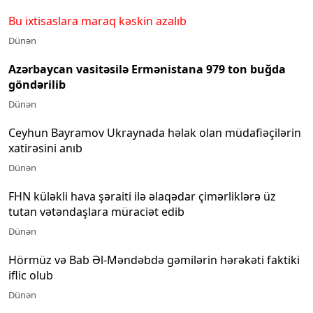
Bu ixtisaslara maraq kəskin azalıb
Dünən
Azərbaycan vasitəsilə Ermənistana 979 ton buğda
göndərilib
Dünən
Ceyhun Bayramov Ukraynada həlak olan müdafiəçilərin
xatirəsini anıb
Dünən
FHN küləkli hava şəraiti ilə əlaqədar çimərliklərə üz
tutan vətəndaşlara müraciət edib
Dünən
Hörmüz və Bab Əl-Məndəbdə gəmilərin hərəkəti faktiki
iflic olub
Dünən