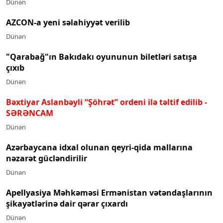
Dünən
AZCON-a yeni səlahiyyət verilib
Dünən
"Qarabağ"ın Bakıdakı oyununun biletləri satışa
çıxıb
Dünən
Bəxtiyar Aslanbəyli “Şöhrət” ordeni ilə təltif edilib
-
SƏRƏNCAM
Dünən
Azərbaycana idxal olunan qeyri-qida mallarına
nəzarət gücləndirilir
Dünən
Apellyasiya Məhkəməsi Ermənistan vətəndaşlarının
şikayətlərinə dair qərar çıxardı
Dünən