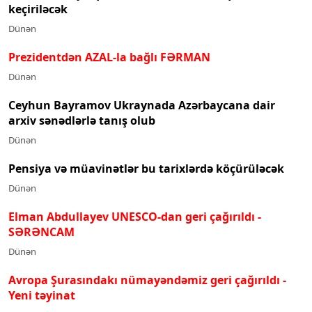
keçiriləcək
Dünən
Prezidentdən AZAL-la bağlı FƏRMAN
Dünən
Ceyhun Bayramov Ukraynada Azərbaycana dair
arxiv sənədlərlə tanış olub
Dünən
Pensiya və müavinətlər bu tarixlərdə köçürüləcək
Dünən
Elman Abdullayev UNESCO-dan geri çağırıldı
-
SƏRƏNCAM
Dünən
Avropa Şurasındakı nümayəndəmiz geri çağırıldı -
Yeni təyinat