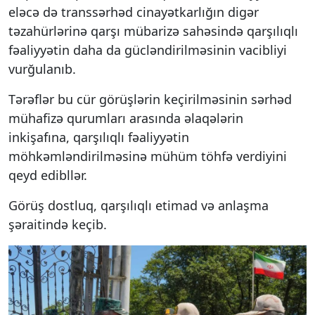
eləcə də transsərhəd cinayətkarlığın digər
təzahürlərinə qarşı mübarizə sahəsində qarşılıqlı
fəaliyyətin daha da gücləndirilməsinin vacibliyi
vurğulanıb.
Tərəflər bu cür görüşlərin keçirilməsinin sərhəd
mühafizə qurumları arasında əlaqələrin
inkişafına, qarşılıqlı fəaliyyətin
möhkəmləndirilməsinə mühüm töhfə verdiyini
qeyd edibllər.
Görüş dostluq, qarşılıqlı etimad və anlaşma
şəraitində keçib.