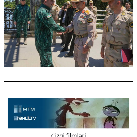
Previous
Next
SORĞU
Cizgi filmləri