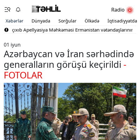
Radio
Xəbərlər
Dünyada
Sorğular
Ölkədə
İqtisadiyyatda
 çıxıb
Apellyasiya Məhkəməsi Ermənistan vətəndaşlarının şikayətl
01 iyun
Azərbaycan və İran sərhədində
generalların görüşü keçirildi
-
FOTOLAR