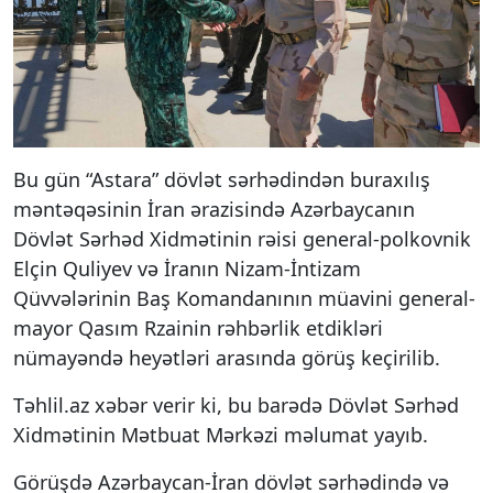
Bu gün “Astara” dövlət sərhədindən buraxılış
məntəqəsinin İran ərazisində Azərbaycanın
Dövlət Sərhəd Xidmətinin rəisi general-polkovnik
Elçin Quliyev və İranın Nizam-İntizam
Qüvvələrinin Baş Komandanının müavini general-
mayor Qasım Rzainin rəhbərlik etdikləri
nümayəndə heyətləri arasında görüş keçirilib.
Təhlil.az xəbər verir ki, bu barədə Dövlət Sərhəd
Xidmətinin Mətbuat Mərkəzi məlumat yayıb.
Görüşdə Azərbaycan-İran dövlət sərhədində və