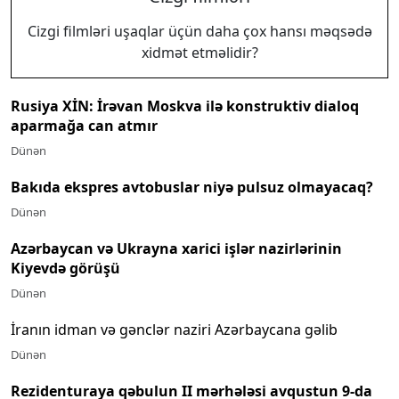
Cizgi filmləri uşaqlar üçün daha çox hansı məqsədə
xidmət etməlidir?
Rusiya XİN: İrəvan Moskva ilə konstruktiv dialoq
aparmağa can atmır
Dünən
Bakıda ekspres avtobuslar niyə pulsuz olmayacaq?
Dünən
Azərbaycan və Ukrayna xarici işlər nazirlərinin
Kiyevdə görüşü
Dünən
İranın idman və gənclər naziri Azərbaycana gəlib
Dünən
Rezidenturaya qəbulun II mərhələsi avqustun 9-da