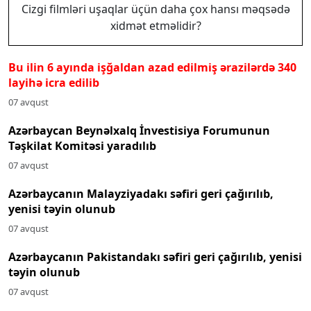
Cizgi filmləri uşaqlar üçün daha çox hansı məqsədə
xidmət etməlidir?
Bu ilin 6 ayında işğaldan azad edilmiş ərazilərdə 340
layihə icra edilib
07 avqust
Azərbaycan Beynəlxalq İnvestisiya Forumunun
Təşkilat Komitəsi yaradılıb
07 avqust
Azərbaycanın Malayziyadakı səfiri geri çağırılıb,
yenisi təyin olunub
07 avqust
Azərbaycanın Pakistandakı səfiri geri çağırılıb, yenisi
təyin olunub
07 avqust