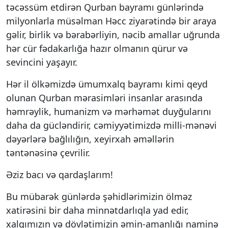
təcəssüm etdirən Qurban bayramı günlərində
milyonlarla müsəlman Həcc ziyarətində bir araya
gəlir, birlik və bərabərliyin, nəcib amallar uğrunda
hər cür fədakarlığa hazır olmanın qürur və
sevincini yaşayır.
Hər il ölkəmizdə ümumxalq bayramı kimi qeyd
olunan Qurban mərasimləri insanlar arasında
həmrəylik, humanizm və mərhəmət duyğularını
daha da gücləndirir, cəmiyyətimizdə milli-mənəvi
dəyərlərə bağlılığın, xeyirxah əməllərin
təntənəsinə çevrilir.
Əziz bacı və qardaşlarım!
Bu mübarək günlərdə şəhidlərimizin ölməz
xatirəsini bir daha minnətdarlıqla yad edir,
xalqımızın və dövlətimizin əmin-amanlığı naminə