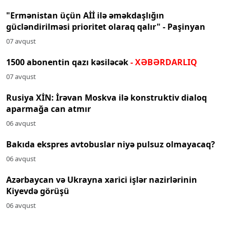
"Ermənistan üçün Aİİ ilə əməkdaşlığın
gücləndirilməsi prioritet olaraq qalır" - Paşinyan
07 avqust
1500 abonentin qazı kəsiləcək
- XƏBƏRDARLIQ
07 avqust
Rusiya XİN: İrəvan Moskva ilə konstruktiv dialoq
aparmağa can atmır
06 avqust
Bakıda ekspres avtobuslar niyə pulsuz olmayacaq?
06 avqust
Azərbaycan və Ukrayna xarici işlər nazirlərinin
Kiyevdə görüşü
06 avqust