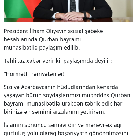
Prezident İlham Əliyevin sosial şəbəkə
hesablarında Qurban bayramı
münasibətilə paylaşım edilib.
Təhlil.az xəbər verir ki, paylaşımda deyilir:
"Hörmətli həmvətənlər!
Sizi və Azərbaycanın hüdudlarından kənarda
yaşayan bütün soydaşlarımızı müqəddəs Qurban
bayramı münasibətilə ürəkdən təbrik edir, hər
birinizə ən səmimi arzularımı yetirirəm.
İslamın sonuncu səmavi din və mənəvi-əxlaqi
qurtuluş yolu olaraq bəşəriyyətə göndərilməsini