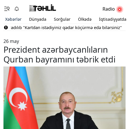
Radio
Xəbərlər
Dünyada
Sorğular
Ölkədə
İqtisadiyyatda
radılıb
"Kartdan istədiyiniz qədər köçürmə edə bilərsiniz"
Bakını
26 may
Prezident azərbaycanlıların
Qurban bayramını təbrik etdi