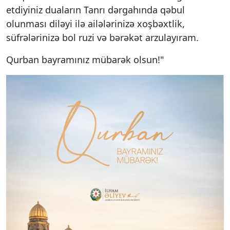
etdiyiniz duaların Tanrı dərgahında qəbul
olunması diləyi ilə ailələrinizə xoşbəxtlik,
süfrələrinizə bol ruzi və bərəkət arzulayıram.
Qurban bayramınız mübarək olsun!"