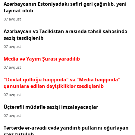
Azərbaycanın Estoniyadakı səfiri geri çağırılıb, yeni
təyinat olub
07 avqust
Azərbaycan və Tacikistan arasında təhsil sahəsində
saziş təsdiqlənib
07 avqust
Media və Yayım Şurası yaradılıb
07 avqust
"Dövlət qulluğu haqqında" və "Media haqqında"
qanunlara edilən dəyişikliklər təsdiqlənib
07 avqust
Üçtərəfli müdafiə sazişi imzalayacaqlar
07 avqust
Tərtərdə ər-arvadı evdə yandırıb pullarını oğurlayan
şəxs tutulub