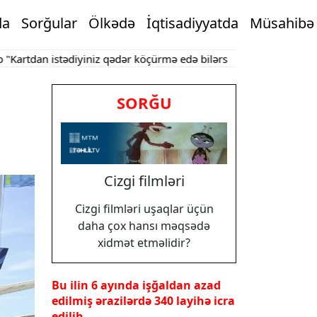
da
Sorğular
Ölkədə
İqtisadiyyatda
Müsahibə
 istədiyiniz qədər köçürmə edə bilərsiniz"
Bakının mərkəzində o
SORĞU
Cizgi filmləri
Cizgi filmləri uşaqlar üçün
daha çox hansı məqsədə
xidmət etməlidir?
Bu ilin 6 ayında işğaldan azad
edilmiş ərazilərdə 340 layihə icra
edilib