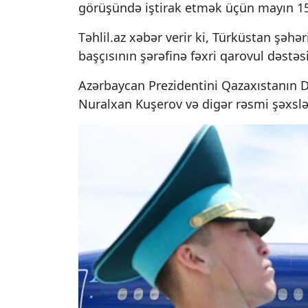
görüşündə iştirak etmək üçün mayın 15
Təhlil.az xəbər verir ki, Türküstan şəh
başçısının şərəfinə fəxri qarovul dəstəs
Azərbaycan Prezidentini Qazaxıstanın Dö
Nuralxan Kuşerov və digər rəsmi şəxslər