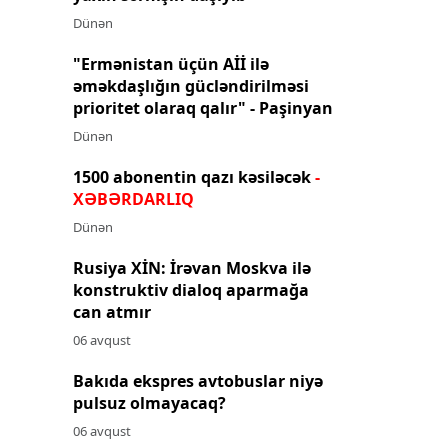
Dünən
"Ermənistan üçün Aİİ ilə
əməkdaşlığın gücləndirilməsi
prioritet olaraq qalır" - Paşinyan
Dünən
1500 abonentin qazı kəsiləcək
-
XƏBƏRDARLIQ
Dünən
Rusiya XİN: İrəvan Moskva ilə
konstruktiv dialoq aparmağa
can atmır
06 avqust
Bakıda ekspres avtobuslar niyə
pulsuz olmayacaq?
06 avqust