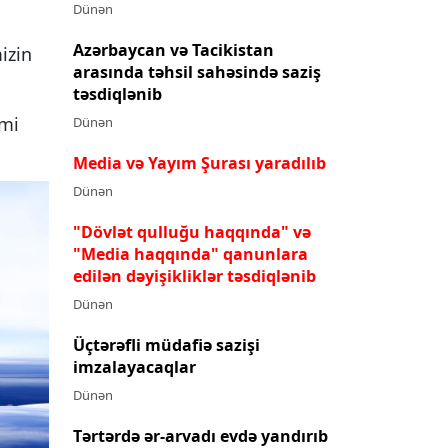
Dünən
Azərbaycan və Tacikistan
izin
arasında təhsil sahəsində saziş
təsdiqlənib
imi
Dünən
Media və Yayım Şurası yaradılıb
Dünən
"Dövlət qulluğu haqqında" və
"Media haqqında" qanunlara
edilən dəyişikliklər təsdiqlənib
Dünən
Üçtərəfli müdafiə sazişi
imzalayacaqlar
Dünən
Tərtərdə ər-arvadı evdə yandırıb