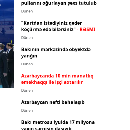
pullarını oğurlayan şəxs tutulub
Next
Dünən
"Kartdan istədiyiniz qədər
köçürmə edə bilərsiniz"
- RƏSMİ
Dünən
Bakının mərkəzində obyektdə
yanğın
Dünən
Azərbaycanda 10 min manatlıq
əməkhaqqı ilə işçi axtarılır
Dünən
Azərbaycan nefti bahalaşıb
Dünən
Bakı metrosu iyulda 17 milyona
yaxın sərnişin daşıyıb