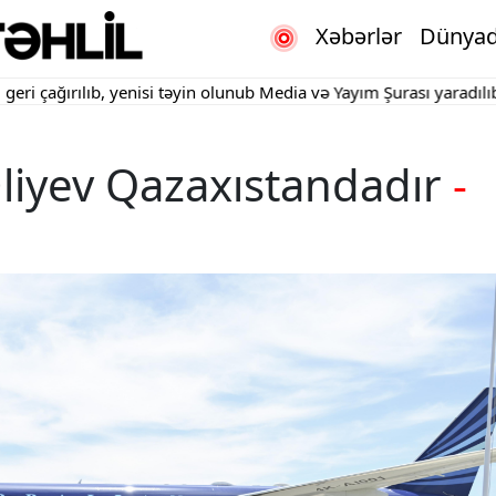
Xəbərlər
Dünya
rılıb, yenisi təyin olunub
Media və Yayım Şurası yaradılıb
"Kartdan
liyev Qazaxıstandadır
-