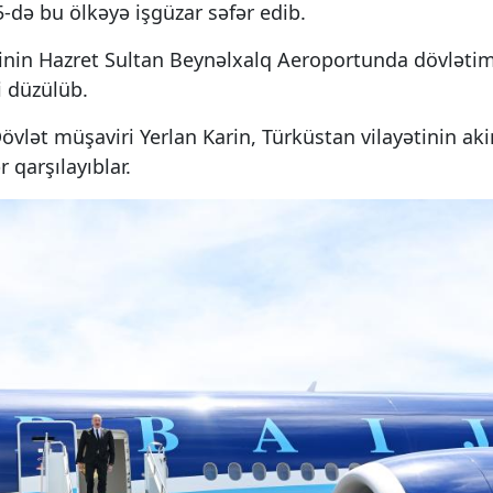
-də bu ölkəyə işgüzar səfər edib.
ərinin Hazret Sultan Beynəlxalq Aeroportunda dövlətim
i düzülüb.
vlət müşaviri Yerlan Karin, Türküstan vilayətinin ak
 qarşılayıblar.