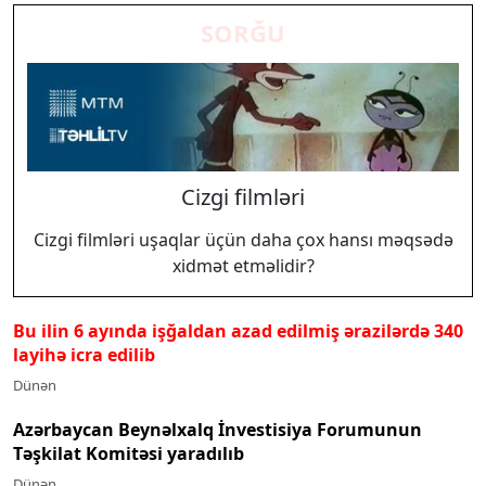
SORĞU
Cizgi filmləri
Cizgi filmləri uşaqlar üçün daha çox hansı məqsədə
xidmət etməlidir?
Bu ilin 6 ayında işğaldan azad edilmiş ərazilərdə 340
layihə icra edilib
Dünən
Azərbaycan Beynəlxalq İnvestisiya Forumunun
Təşkilat Komitəsi yaradılıb
Dünən