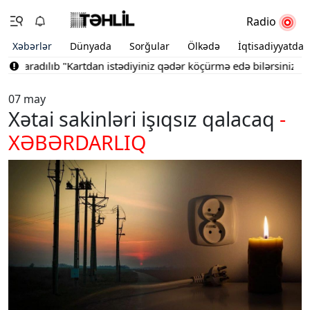
Radio
Xəbərlər
Dünyada
Sorğular
Ölkədə
İqtisadiyyatda
ı yaradılıb
"Kartdan istədiyiniz qədər köçürmə edə bilərsiniz"
Bak
07 may
Xətai sakinləri işıqsız qalacaq
-
XƏBƏRDARLIQ