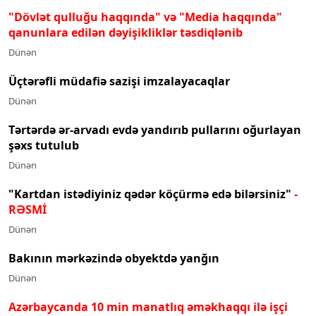
"Dövlət qulluğu haqqında" və "Media haqqında"
qanunlara edilən dəyişikliklər təsdiqlənib
Dünən
Üçtərəfli müdafiə sazişi imzalayacaqlar
Dünən
Tərtərdə ər-arvadı evdə yandırıb pullarını oğurlayan
şəxs tutulub
Dünən
"Kartdan istədiyiniz qədər köçürmə edə bilərsiniz"
-
RƏSMİ
Dünən
Bakının mərkəzində obyektdə yanğın
Dünən
Azərbaycanda 10 min manatlıq əməkhaqqı ilə işçi