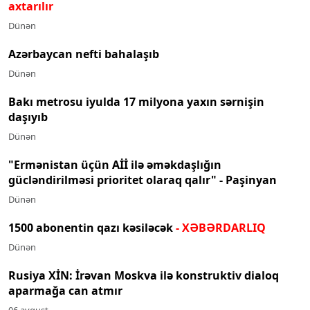
axtarılır
Dünən
Azərbaycan nefti bahalaşıb
Dünən
Bakı metrosu iyulda 17 milyona yaxın sərnişin
daşıyıb
Dünən
"Ermənistan üçün Aİİ ilə əməkdaşlığın
gücləndirilməsi prioritet olaraq qalır" - Paşinyan
Dünən
1500 abonentin qazı kəsiləcək
- XƏBƏRDARLIQ
Dünən
Rusiya XİN: İrəvan Moskva ilə konstruktiv dialoq
aparmağa can atmır
06 avqust