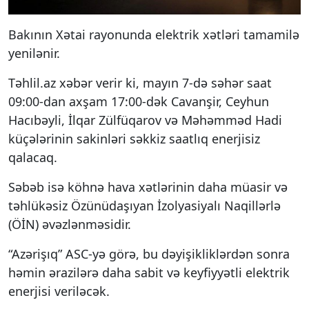
Bakının Xətai rayonunda elektrik xətləri tamamilə
yenilənir.
Təhlil.az xəbər verir ki, mayın 7-də səhər saat
09:00-dan axşam 17:00-dək Cavanşir, Ceyhun
Hacıbəyli, İlqar Zülfüqarov və Məhəmməd Hadi
küçələrinin sakinləri səkkiz saatlıq enerjisiz
qalacaq.
Səbəb isə köhnə hava xətlərinin daha müasir və
təhlükəsiz Özünüdaşıyan İzolyasiyalı Naqillərlə
(ÖİN) əvəzlənməsidir.
“Azərişıq” ASC-yə görə, bu dəyişikliklərdən sonra
həmin ərazilərə daha sabit və keyfiyyətli elektrik
enerjisi veriləcək.