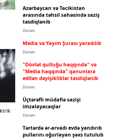
Azərbaycan və Tacikistan
arasında təhsil sahəsində saziş
təsdiqlənib
Dünən
Media və Yayım Şurası yaradılıb
Dünən
"Dövlət qulluğu haqqında" və
"Media haqqında" qanunlara
edilən dəyişikliklər təsdiqlənib
Dünən
Üçtərəfli müdafiə sazişi
imzalayacaqlar
ktrik
Dünən
Tərtərdə ər-arvadı evdə yandırıb
pullarını oğurlayan şəxs tutulub