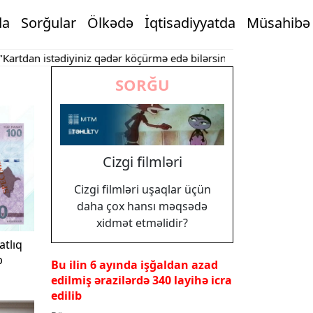
da
Sorğular
Ölkədə
İqtisadiyyatda
Müsahibə
istədiyiniz qədər köçürmə edə bilərsiniz"
Bakının mərkəzində ob
SORĞU
Cizgi filmləri
Cizgi filmləri uşaqlar üçün
daha çox hansı məqsədə
xidmət etməlidir?
tlıq
b
Bu ilin 6 ayında işğaldan azad
edilmiş ərazilərdə 340 layihə icra
edilib