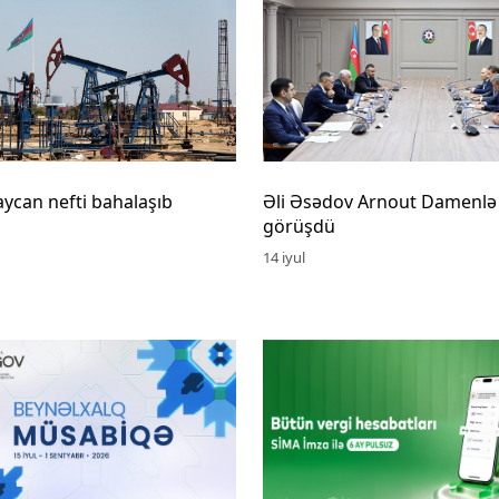
ycan nefti bahalaşıb
Əli Əsədov Arnout Damenlə
görüşdü
14 iyul