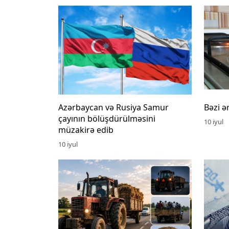
Azərbaycan və Rusiya Samur
Bəzi ə
çayının bölüşdürülməsini
10 iyul
müzakirə edib
10 iyul