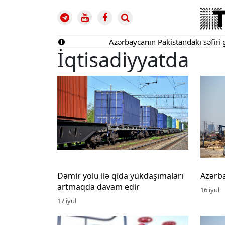
Azərbaycanın Pakistandakı səfiri geri çağır
İqtisadiyyatda
Dəmir yolu ilə qida yükdaşımaları
Azərba
artmaqda davam edir
16 iyul
17 iyul