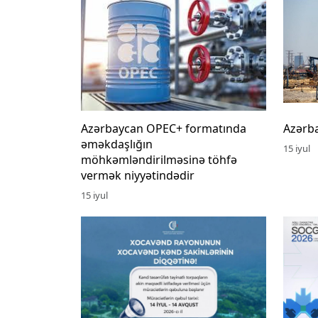
Azərbaycan OPEC+ formatında
Azərba
əməkdaşlığın
15 iyul
möhkəmləndirilməsinə töhfə
vermək niyyətindədir
15 iyul