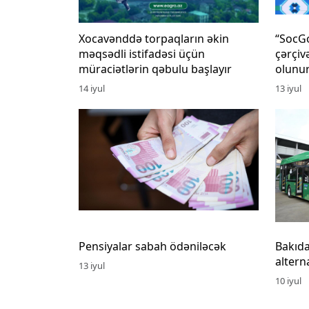
Xocavənddə torpaqların əkin
“SocG
məqsədli istifadəsi üçün
çərçiv
müraciətlərin qəbulu başlayır
olunu
14 iyul
13 iyul
Pensiyalar sabah ödəniləcək
Bakıda
alterna
13 iyul
10 iyul