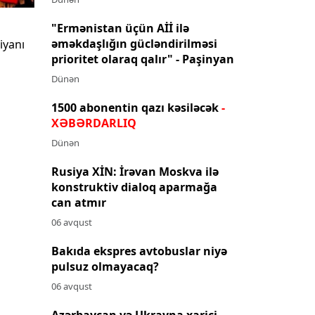
"Ermənistan üçün Aİİ ilə
əməkdaşlığın gücləndirilməsi
ziyanı
prioritet olaraq qalır" - Paşinyan
Dünən
1500 abonentin qazı kəsiləcək
-
XƏBƏRDARLIQ
Dünən
Rusiya XİN: İrəvan Moskva ilə
konstruktiv dialoq aparmağa
can atmır
06 avqust
Bakıda ekspres avtobuslar niyə
pulsuz olmayacaq?
06 avqust
Azərbaycan və Ukrayna xarici