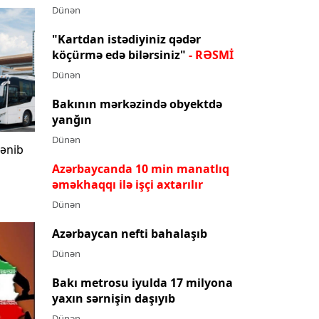
Dünən
"Kartdan istədiyiniz qədər
köçürmə edə bilərsiniz"
- RƏSMİ
Dünən
Bakının mərkəzində obyektdə
yanğın
Dünən
lənib
Azərbaycanda 10 min manatlıq
əməkhaqqı ilə işçi axtarılır
Dünən
Azərbaycan nefti bahalaşıb
Dünən
Bakı metrosu iyulda 17 milyona
yaxın sərnişin daşıyıb
Dünən