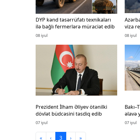
DYP kənd təsərrüfatı texnikaları
Azərba
ilə bağlı fermerlərə müraciət edib
viza r
08 iyul
08 iyul
Prezident İlham Əliyev ötənilki
Bakı–T
dövlət büdcəsini təsdiq edib
əlavə y
07 iyul
07 iyul
«
‹
3
›
»