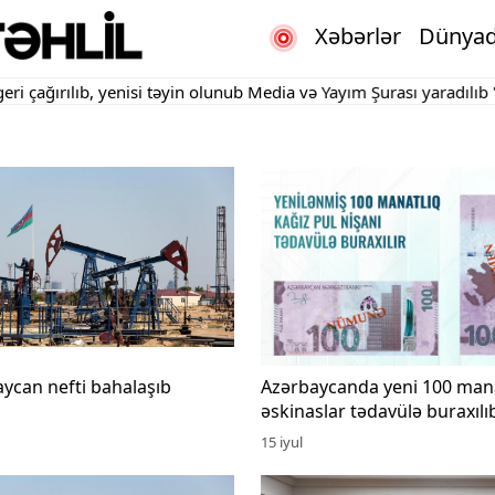
Xəbərlər
Dünya
ılıb, yenisi təyin olunub
Media və Yayım Şurası yaradılıb
"Kartdan 
ycan nefti bahalaşıb
Azərbaycanda yeni 100 mana
əskinaslar tədavülə buraxılı
15 iyul