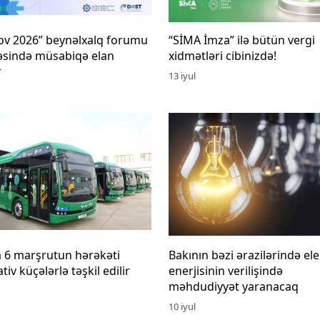
ov 2026” beynəlxalq forumu
“SİMA İmza” ilə bütün vergi
əsində müsabiqə elan
xidmətləri cibinizdə!
r
13 iyul
 6 marşrutun hərəkəti
Bakının bəzi ərazilərində ele
tiv küçələrlə təşkil edilir
enerjisinin verilişində
məhdudiyyət yaranacaq
10 iyul