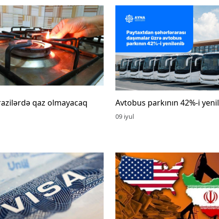
razilərdə qaz olmayacaq
Avtobus parkının 42%-i yeni
09 iyul