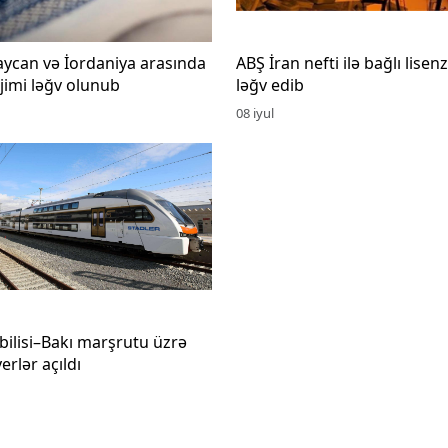
ycan və İordaniya arasında
ABŞ İran nefti ilə bağlı lisen
ejimi ləğv olunub
ləğv edib
08 iyul
bilisi–Bakı marşrutu üzrə
erlər açıldı